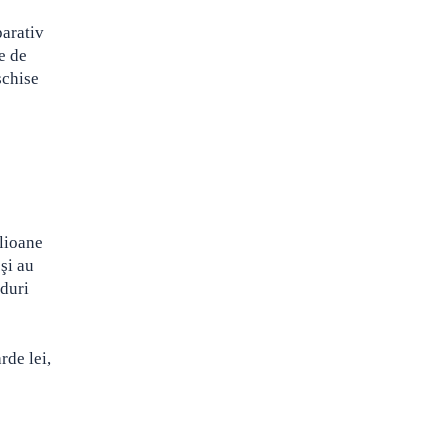
parativ
e de
schise
ilioane
 şi au
nduri
rde lei,