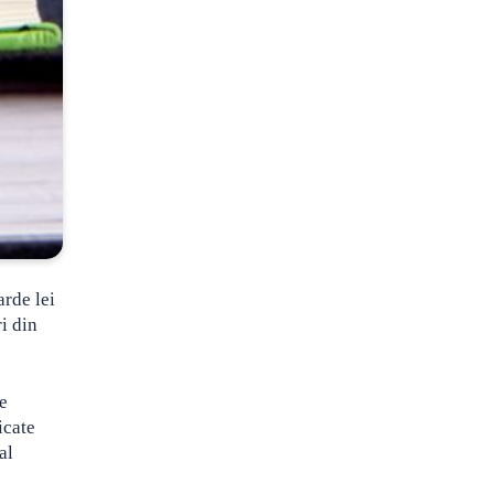
arde lei
i din
te
icate
al