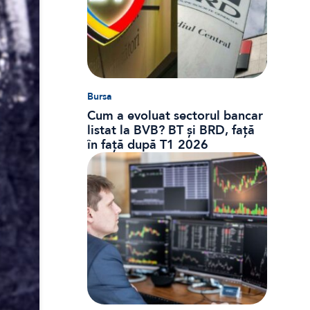
Bursa
Cum a evoluat sectorul bancar
listat la BVB? BT și BRD, față
în față după T1 2026