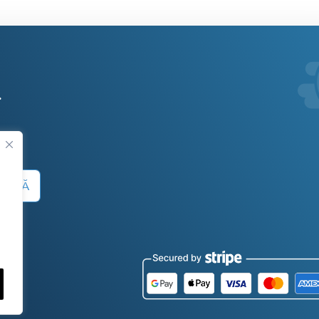
.
 SUMĂ