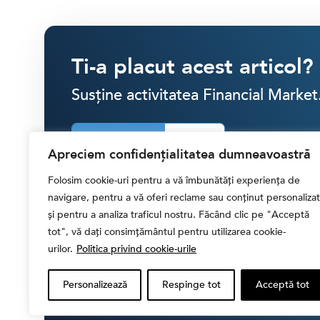
Ti-a placut acest articol?
Susține activitatea Financial Market
SINGULAR
LUNAR
Apreciem confidențialitatea dumneavoastră
Folosim cookie-uri pentru a vă îmbunătăți experiența de
30 RON
40 RON
50 RON
ALTĂ
navigare, pentru a vă oferi reclame sau conținut personalizat
și pentru a analiza traficul nostru. Făcând clic pe "Acceptă
tot", vă dați consimțământul pentru utilizarea cookie-
CONTRIBUIE CU
30.00 LEI
urilor.
Politica privind cookie-urile
Personalizează
Respinge tot
Acceptă tot