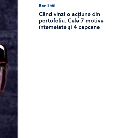
Banii tăi
Când vinzi o acțiune din
portofoliu: Cele 7 motive
întemeiate și 4 capcane
emoționale (ghid 2026)