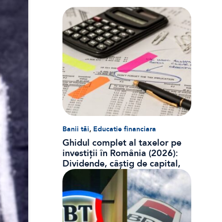
,
Banii tăi
Educatie financiara
Ghidul complet al taxelor pe
investiții în România (2026):
Dividende, câștig de capital,
dobânzi și CASS