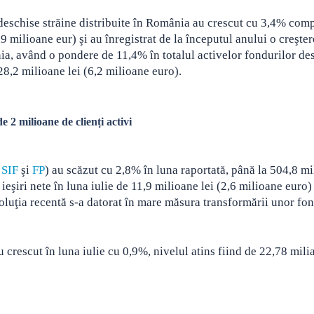
i deschise străine distribuite în România au crescut cu 3,4% com
,9 milioane eur) şi au înregistrat de la începutul anului o creşter
ia, având o pondere de 11,4% în totalul activelor fondurilor de
e 28,2 milioane lei (6,2 milioane euro).
2 milioane de clienți activi
a
SIF
şi
FP
) au scăzut cu 2,8% în luna raportată, până la 504,8 m
ieşiri nete în luna iulie de 11,9 milioane lei (2,6 milioane euro)
voluţia recentă s-a datorat în mare măsura transformării unor fo
 crescut în luna iulie cu 0,9%, nivelul atins fiind de 22,78 milia