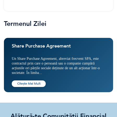
Termenul Zilei
Share Purchase Agreement
Un Share Purchase Agreement, abreviat frecvent SPA, este
contractul prin care o persoană sau o companie cumpără
acțiunile ori părțile sociale deținute de un alt acționar într-o
societate. În limba...
Citește Mai Mult
Alătură-te Comunității Financial