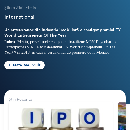
Știrea Zilei
4
min
Crypto
Sustainability
International
Digital payments
Un antreprenor din industria imobiliară a castigat premiul EY
World Entrepreneur Of The Year
BROKERI
TERMENUL ZILEI
Rubens Menin, președintele companiei braziliene MRV Engenharia e
Participações S.A., a fost desemnat EY World Entrepreneur Of The
Year™ în 2018, în cadrul ceremoniei de premiere de la Monaco
Citește Mai Mult
Știri Recente