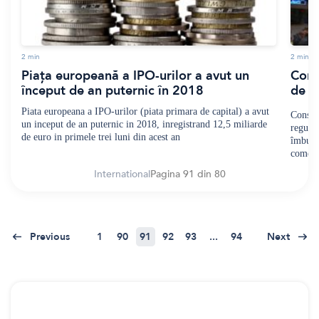
2
min
2
min
Piața europeană a IPO-urilor a avut un
Cons
început de an puternic în 2018
de r
Piata europeana a IPO-urilor (piata primara de capital) a avut
Consil
un inceput de an puternic in 2018, inregistrand 12,5 miliarde
regula
de euro in primele trei luni din acest an
îmbunăt
comerc
International
Pagina 91 din 80
Previous
1
90
91
92
93
...
94
Next