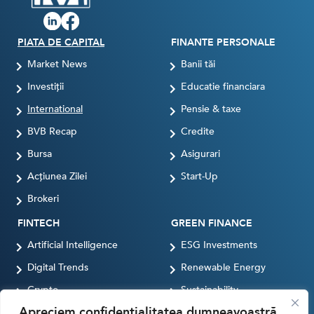
PIATA DE CAPITAL
FINANTE PERSONALE
Market News
Banii tăi
Investiții
Educatie financiara
International
Pensie & taxe
BVB Recap
Credite
Bursa
Asigurari
Acțiunea Zilei
Start-Up
Brokeri
FINTECH
GREEN FINANCE
Artificial Intelligence
ESG Investments
Digital Trends
Renewable Energy
Crypto
Sustainability
Apreciem confidențialitatea dumneavoastră
Digital payments