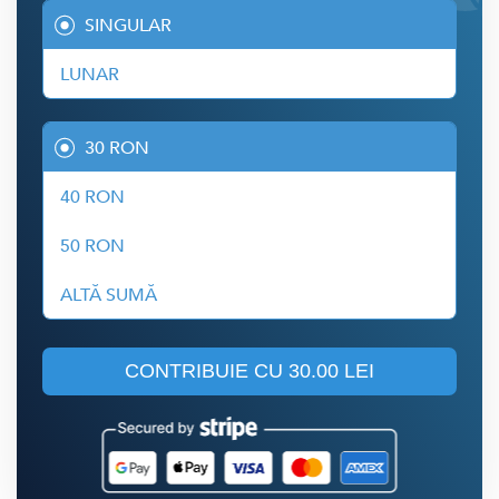
SINGULAR
LUNAR
30 RON
40 RON
50 RON
ALTĂ SUMĂ
CONTRIBUIE CU
30.00 LEI