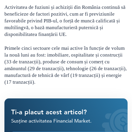
Activitatea de fuziuni și achiziții din România continuă să
beneficieze de factori pozitivi, cum ar fi previziunile
favorabile privind PIB-ul, o forță de muncă calificată și
multilingvă, o bază manufacturieră puternică și
disponibilitatea finanțării UE.
Primele cinci sectoare cele mai active în funcție de volum
la nouă luni au fost: imobiliare, ospitalitate și construcții
(33 de tranzacții), produse de consum și comerț cu
amănuntul (29 de tranzacții), tehnologie (26 de tranzacții),
manufactură de tehnică de vârf (19 tranzacții) și energie
(17 tranzacții).
Ti-a placut acest articol?
Susține activitatea Financial Market.