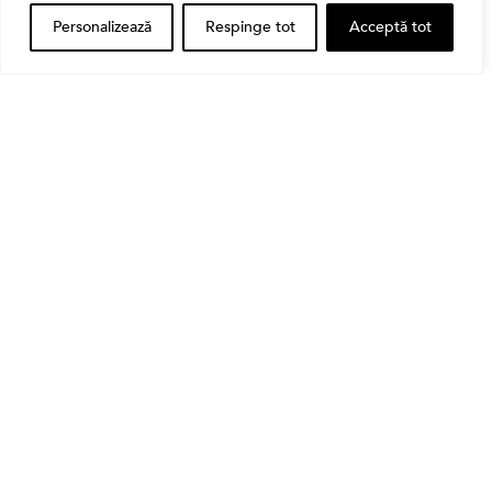
Personalizează
Respinge tot
Acceptă tot
Banii tăi
Când vinzi o acțiune din portofoliu: Cele 7 motive
întemeiate și 4 capcane emoționale (ghid 2026)