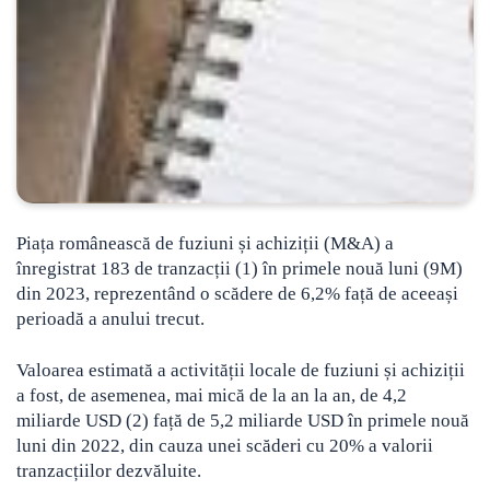
Piața românească de fuziuni și achiziții (M&A) a
înregistrat 183 de tranzacții (1) în primele nouă luni (9M)
din 2023, reprezentând o scădere de 6,2% față de aceeași
perioadă a anului trecut.
Valoarea estimată a activității locale de fuziuni și achiziții
a fost, de asemenea, mai mică de la an la an, de 4,2
miliarde USD (2) față de 5,2 miliarde USD în primele nouă
luni din 2022, din cauza unei scăderi cu 20% a valorii
tranzacțiilor dezvăluite.