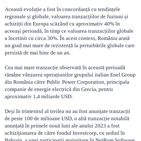
Această evoluție a fost în concordanță cu tendințele
regionale și globale, valoarea tranzacțiilor de fuziuni și
achiziții din Europa scăzând cu aproximativ 40% în
aceeași perioadă, în timp ce valoarea tranzacțiilor globale
a încetinit cu circa 30%. În acest context, România arată
un grad mai mare de rezistență la perturbările globale care
persistă de mai bine de un an.
Cea mai mare tranzacție observată în această perioadă
rămâne vânzarea operațiunilor grupului italian Enel Group
din România către Public Power Corporation, principala
companie de energie electrică din Grecia, pentru
aproximativ 1,4 miliarde USD.
Deși în trimestrul al treilea nu au fost anunțate tranzacții
de peste 100 de milioane USD, o altă tranzacție notabilă
anunțată în primele nouă luni ale anului 2023 a fost
achiziționarea de către fondul Investcorp, cu sediul în
Bahrain, a unei participații majoritare în NetRom Software,