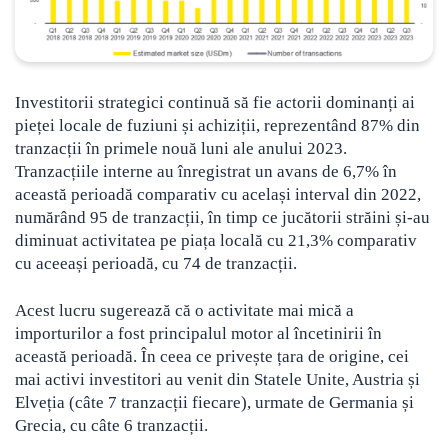
Investitorii strategici continuă să fie actorii dominanți ai
pieței locale de fuziuni și achiziții, reprezentând 87% din
tranzacții în primele nouă luni ale anului 2023.
Tranzacțiile interne au înregistrat un avans de 6,7% în
această perioadă comparativ cu același interval din 2022,
numărând 95 de tranzacții, în timp ce jucătorii străini și-au
diminuat activitatea pe piața locală cu 21,3% comparativ
cu aceeași perioadă, cu 74 de tranzacții.
Acest lucru sugerează că o activitate mai mică a
importurilor a fost principalul motor al încetinirii în
această perioadă. În ceea ce privește țara de origine, cei
mai activi investitori au venit din Statele Unite, Austria și
Elveția (câte 7 tranzacții fiecare), urmate de Germania și
Grecia, cu câte 6 tranzacții.