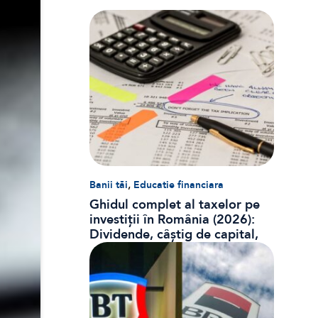
,
Banii tăi
Educatie financiara
Ghidul complet al taxelor pe
investiții în România (2026):
Dividende, câștig de capital,
dobânzi și CASS