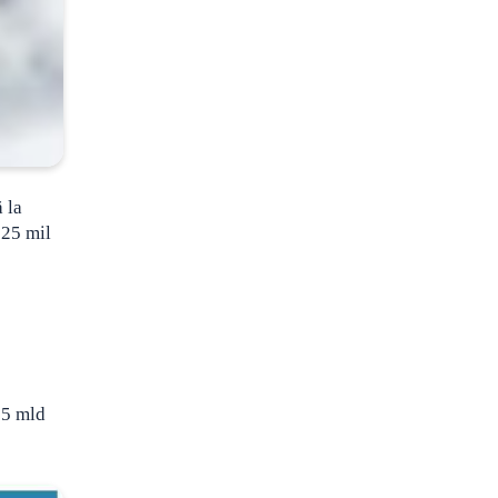
 la
625 mil
55 mld