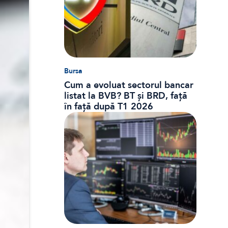
Bursa
Cum a evoluat sectorul bancar
listat la BVB? BT și BRD, față
în față după T1 2026