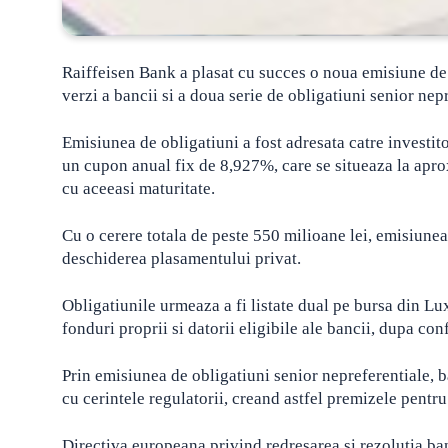
Raiffeisen Bank a plasat cu succes o noua emisiune de o
verzi a bancii si a doua serie de obligatiuni senior nep
Emisiunea de obligatiuni a fost adresata catre investitor
un cupon anual fix de 8,927%, care se situeaza la aproxi
cu aceeasi maturitate.
Cu o cerere totala de peste 550 milioane lei, emisiunea 
deschiderea plasamentului privat.
Obligatiunile urmeaza a fi listate dual pe bursa din L
fonduri proprii si datorii eligibile ale bancii, dupa co
Prin emisiunea de obligatiuni senior nepreferentiale, ba
cu cerintele regulatorii, creand astfel premizele pentru 
Directiva europeana privind redresarea si rezolutia ban