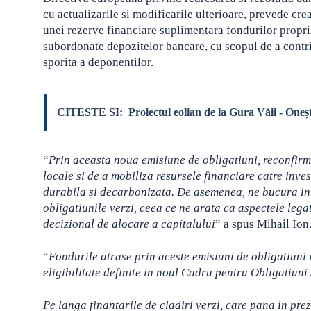
cu actualizarile si modificarile ulterioare, prevede cre
unei rezerve financiare suplimentara fondurilor proprii
subordonate depozitelor bancare, cu scopul de a contribu
sporita a deponentilor.
CITESTE SI:
Proiectul eolian de la Gura Văii - Oneș
“
Prin aceasta noua emisiune de obligatiuni, reconfirm
locale si de a mobiliza resursele financiare catre inve
durabila si decarbonizata. De asemenea, ne bucura inte
obligatiunile verzi, ceea ce ne arata ca aspectele lega
decizional de alocare a capitalului
” a spus Mihail Ion
“
Fondurile atrase prin aceste emisiuni de obligatiuni vo
eligibilitate definite in noul Cadru pentru Obligatiuni
Pe langa finantarile de cladiri verzi, care pana in pre