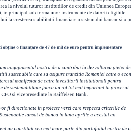
area la nivelul tuturor institutiilor de credit din Uniunea Europe
, in principal sub forma unor instrumente de datorii eligibile
i la cresterea stabilitatii financiare a sistemului bancar si o p
ti obține o finanțare de 47 de mil de euro pentru implementare
am angajamentul nostru de a contribui la dezvoltarea pietei de
stitii sustenabile care sa asigure tranzitia Romaniei catre o ec
resul manifestat de catre investitorii institutionali pentru
te de sustenabilitate joaca un rol tot mai important in procesul
, CFO si vicepresedinte la Raiffeisen Bank.
r fi directionate in proiecte verzi care respecta criteriile de
 Sustenabile lansat de banca in luna aprilie a acestui an.
zent au constituit cea mai mare parte din portofoliul nostru de c