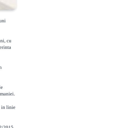
uni
ni, cu
erinta
n
de
omaniei.
in linie
12/2015