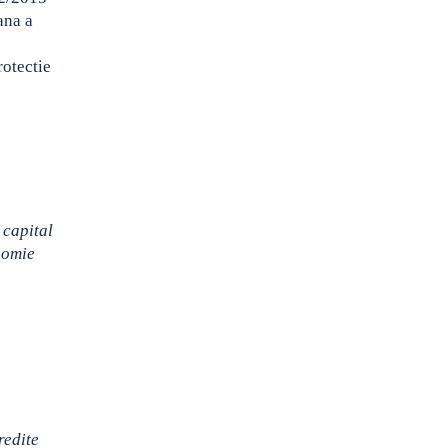
ana a
rotectie
 capital
onomie
redite