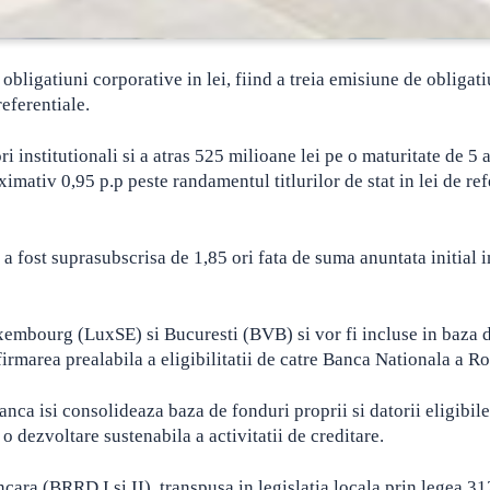
bligatiuni corporative in lei, fiind a treia emisiune de obligati
referentiale.
i institutionali si a atras 525 milioane lei pe o maturitate de 5 a
mativ 0,95 p.p peste randamentul titlurilor de stat in lei de ref
a fost suprasubscrisa de 1,85 ori fata de suma anuntata initial i
uxembourg (LuxSE) si Bucuresti (BVB) si vor fi incluse in baza 
nfirmarea prealabila a eligibilitatii de catre Banca Nationala a R
nca isi consolideaza baza de fonduri proprii si datorii eligibile 
o dezvoltare sustenabila a activitatii de creditare.
cara (BRRD I si II), transpusa in legislatia locala prin legea 3