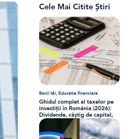
Cele Mai Citite Știri
,
Banii tăi
Educatie financiara
Ghidul complet al taxelor pe
investiții în România (2026):
Dividende, câștig de capital,
dobânzi și CASS