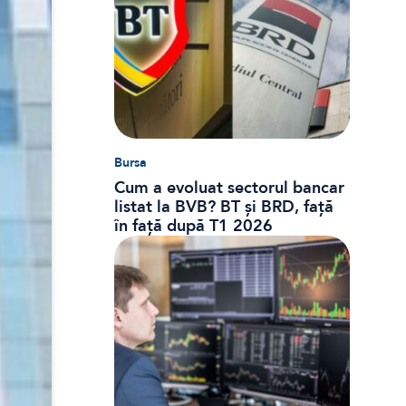
Bursa
Cum a evoluat sectorul bancar
listat la BVB? BT și BRD, față
în față după T1 2026