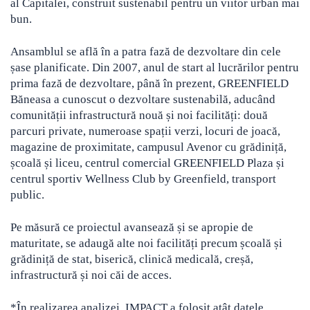
al Capitalei, construit sustenabil pentru un viitor urban mai
bun.
Ansamblul se află în a patra fază de dezvoltare din cele
șase planificate. Din 2007, anul de start al lucrărilor pentru
prima fază de dezvoltare, până în prezent, GREENFIELD
Băneasa a cunoscut o dezvoltare sustenabilă, aducând
comunității infrastructură nouă și noi facilități: două
parcuri private, numeroase spații verzi, locuri de joacă,
magazine de proximitate, campusul Avenor cu grădiniță,
școală și liceu, centrul comercial GREENFIELD Plaza și
centrul sportiv Wellness Club by Greenfield, transport
public.
Pe măsură ce proiectul avansează și se apropie de
maturitate, se adaugă alte noi facilități precum școală și
grădiniță de stat, biserică, clinică medicală, creșă,
infrastructură și noi căi de acces.
*În realizarea analizei, IMPACT a folosit atât datele