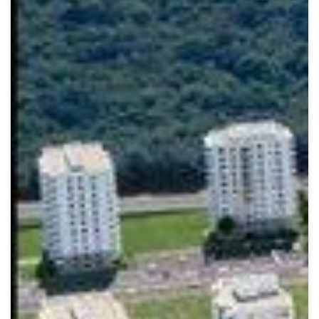
Crypto
Sustainability
Digital payments
BROKERI
TERMENUL ZILEI