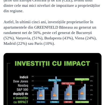
țările din Europa Centrală și de Est (CEE), având unul
dintre cele mai mici niveluri de impozitare a proprietăților
din regiune.
Astfel, în ultimii cinci ani, investițiile proprietarilor în
apartamentele din GREENFIELD Băneasa au generat un
randament net de 56%, peste cel generat de București
(52%), Varșovia, (51%), Budapesta (43%), Viena (24%),
Madrid (22%) sau Paris (10%).