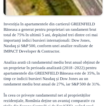
Investiția în apartamentele din cartierul GREENFIELD
Băneasa a generat pentru proprietari un randament brut
total de 75% în ultimii 5 ani, depășind trei dintre cei mai
importanți indici bursieri internaționali: Dow Jones,
Nasdaq și S&P 500
, conform unei analize realizate de
IMPACT Developer & Contractor.
Analiza arată că randamentul mediu brut anual obținut de
un proprietar în perioada analizată (2018 -2022) pentru
apartamentele din GREENFIELD Băneasa este de 35%, în
timp ce indicii bursieri Nasdaq și Dow Jones au un
randament mediu brut anual de 27%, iar S&P 500 de 31%.
În ceea ce privește randamentul net al proprietăților
rezidențiale, România deține un avantaj comparativ cu