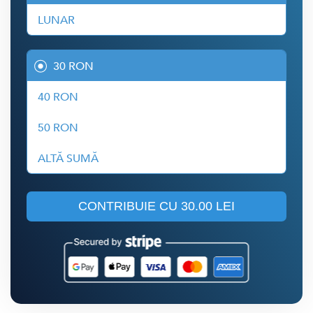
LUNAR
30 RON
40 RON
50 RON
ALTĂ SUMĂ
CONTRIBUIE CU
30.00 LEI