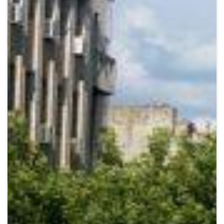
Crypto
Sustainability
Digital payments
BROKERI
TERMENUL ZILEI