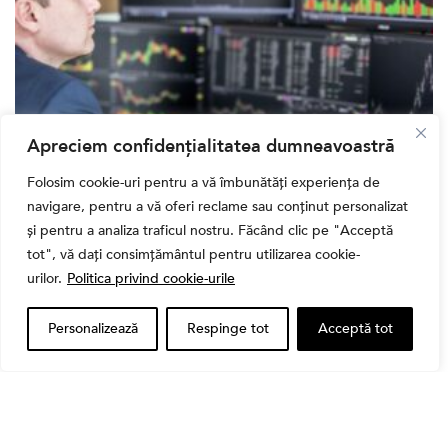
Apreciem confidențialitatea dumneavoastră
Banii tăi
Folosim cookie-uri pentru a vă îmbunătăți experiența de
navigare, pentru a vă oferi reclame sau conținut personalizat
Când vinzi o acțiune din portofoliu: Cele 7 motive
întemeiate și 4 capcane emoționale (ghid 2026)
și pentru a analiza traficul nostru. Făcând clic pe "Acceptă
tot", vă dați consimțământul pentru utilizarea cookie-
urilor.
Politica privind cookie-urile
Personalizează
Respinge tot
Acceptă tot