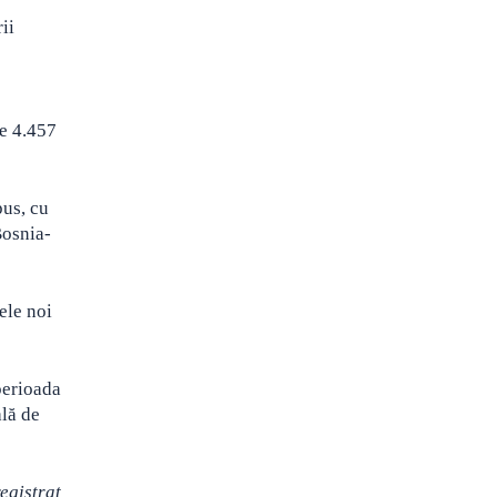
ii
de 4.457
pus, cu
Bosnia-
ele noi
 perioada
lă de
egistrat