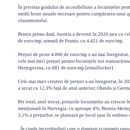
În privința gradului de accesibilitate a locuințelor pent
medii brute anuale necesare pentru cumpărarea unui a
clasamentului.
Pentru prima dată, Austria a devenit în 2020 țara cu c
de euro/mp, urmată de Franța, cu 4.421 de euro/mp.
Prețuri de peste 4.000 de euro/mp s-au mai înregistrat, 
cele mai mici prețuri pentru locuințele noi tranzacțio
Herțegovina, cu 881 de euro/mp.[emaillocker]
Cele mai mari creșteri de prețuri s-au înregistrat, în 
a urcat cu 12,3% față de anul anterior, Olanda și Germ
Per total, anul trecut, prețurile locuințelor au crescut 
menționată în Norvegia, cu aproape 4%, Bosnia-Herțego
3,1% a prețurilor, se plasează pe locul șase în ordinea
„
În ciuda incertitudinii care a dominat economia europ