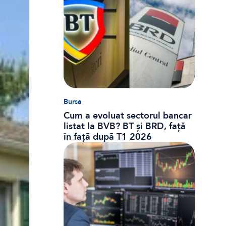
Bursa
Cum a evoluat sectorul bancar
listat la BVB? BT și BRD, față
în față după T1 2026