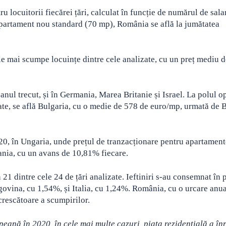
ru locuitorii fiecărei țări, calculat în funcție de numărul de salar
partament nou standard (70 mp), România se află la jumătatea
ele mai scumpe locuințe dintre cele analizate, cu un preț mediu 
anul trecut, și în Germania, Marea Britanie și Israel. La polul o
nate, se află Bulgaria, cu o medie de 578 de euro/mp, urmată de 
2020, în Ungaria, unde prețul de tranzacționare pentru apartament
ania, cu un avans de 10,81% fiecare.
în 21 dintre cele 24 de țări analizate. Ieftiniri s-au consemnat în
vina, cu 1,54%, și Italia, cu 1,24%. România, cu o urcare anua
 crescătoare a scumpirilor.
eană în 2020, în cele mai multe cazuri, piața rezidențială a înr