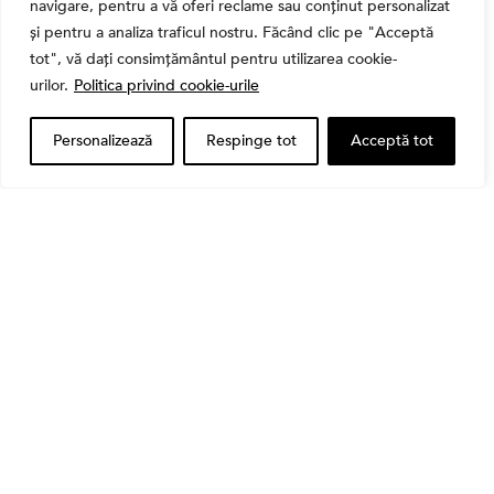
navigare, pentru a vă oferi reclame sau conținut personalizat
și pentru a analiza traficul nostru. Făcând clic pe "Acceptă
tot", vă dați consimțământul pentru utilizarea cookie-
urilor.
Politica privind cookie-urile
Personalizează
Respinge tot
Acceptă tot
Banii tăi
Când vinzi o acțiune din portofoliu: Cele 7 motive
întemeiate și 4 capcane emoționale (ghid 2026)