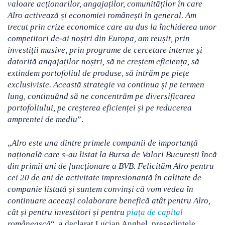
valoare acționarilor, angajaților, comunităților în care
Alro activează și economiei românești în general. Am
trecut prin crize economice care au dus la închiderea unor
competitori de-ai noștri din Europa, am reușit, prin
investiții masive, prin programe de cercetare interne și
datorită angajaților noștri, să ne creștem eficiența, să
extindem portofoliul de produse, să intrăm pe piețe
exclusiviste. Această strategie va continua și pe termen
lung, continuând să ne concentrăm pe diversificarea
portofoliului, pe creșterea eficienței și pe reducerea
amprentei de mediu
”.
„
Alro este una dintre primele companii de importanță
națională care s-au listat la Bursa de Valori București încă
din primii ani de funcționare a BVB. Felicităm Alro pentru
cei 20 de ani de activitate impresionantă în calitate de
companie listată și suntem convinși că vom vedea în
continuare aceeași colaborare benefică atât pentru Alro,
cât și pentru investitori și pentru
piața de capital
românească
“, a declarat Lucian Anghel, președintele