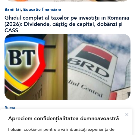
,
Banii tăi
Educatie financiara
Ghidul complet al taxelor pe investiții în România
(2026): Dividende, câștig de capital, dobânzi și
CASS
Bursa
Cum a evoluat sectorul bancar listat la BVB? BT și
Apreciem confidențialitatea dumneavoastră
BRD, față în față după T1 2026
Folosim cookie-uri pentru a vă îmbunătăți experiența de