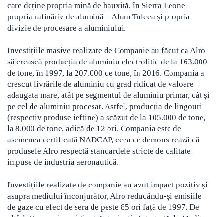
care deține propria mină de bauxită, în Sierra Leone,
propria rafinărie de alumină – Alum Tulcea și propria
divizie de procesare a aluminiului.
Investițiile masive realizate de Companie au făcut ca Alro
să crească producția de aluminiu electrolitic de la 163.000
de tone, în 1997, la 207.000 de tone, în 2016. Compania a
crescut livrările de aluminiu cu grad ridicat de valoare
adăugată mare, atât pe segmentul de aluminiu primar, cât și
pe cel de aluminiu procesat. Astfel, producția de lingouri
(respectiv produse ieftine) a scăzut de la 105.000 de tone,
la 8.000 de tone, adică de 12 ori. Compania este de
asemenea certificată NADCAP, ceea ce demonstrează că
produsele Alro respectă standardele stricte de calitate
impuse de industria aeronautică.
Investițiile realizate de companie au avut impact pozitiv și
asupra mediului înconjurător, Alro reducându-și emisiile
de gaze cu efect de sera de peste 85 ori față de 1997. De