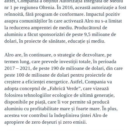
altfel, Compania a obținut Autorizația Integrată de Mediu
nr 1 pe regiunea Oltenia. În 2016, această autorizație a fost
reînnoită, fără program de conformare. Impactul pozitiv
asupra comunităților în care activează Alro nu s-a limitat
la reducerea amprentei de mediu. Producătorul de
aluminiu a făcut sponsorizări de peste 9,5 milioane de
dolari, în proiecte de sănătate, educație și mediu.
Alro are, în continuare, o strategie de dezvoltare, pe
termen lung, care prevede investiții totale, în perioada
2017 – 2021, de peste 190 de milioane de dolari, din care
peste 100 de milioane de dolari pentru proiectele de
creștere a eficienței energetice. Astfel, Compania va
adopta conceptul de „Fabrică Verde”, care vizează
folosirea tehnologiilor ecologice de ultimă generație,
disponibile pe piață, care îi vor permite să producă
aluminiu cu profitabilitate mare și foarte mare. În plus,
acestea vor contribui la îndeplinirea țintei Alro de
apropiere de zero deșeuri și zero emisii.