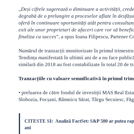
„
Deși cifrele sugerează o diminuare a activității, cred
degrabă de o prelungire a proceselor aflate în desfășu
oferă în continuare oportunități atât pentru consultanți
exit ale unor proprietari de afaceri care vor să benefi
finaliza cu succes
”, a spus Ioana Filipescu, Partener C
Numărul de tranzacții monitorizate în primul trimestru 
Tendința manifestată în ultimii ani de a nu face publică
similară din 2018 au fost contabilizate în total 20 de t
Tranzacțiile cu valoare semnificativă în primul trim
• preluarea de către fondul de investiții MAS Real Est
Slobozia, Focșani, Râmnicu Sărat, Târgu Secuiesc, Făg
CITESTE SI:
Analiză FactSet: S&P 500 ar putea rapo
ani