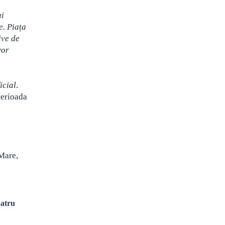
ai
e. Piața
ive de
vor
icial
.
perioada
 Mare,
patru