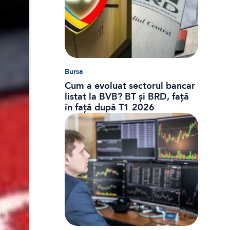
Bursa
Cum a evoluat sectorul bancar
listat la BVB? BT și BRD, față
în față după T1 2026