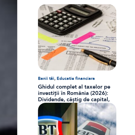
,
Banii tăi
Educatie financiara
Ghidul complet al taxelor pe
investiții în România (2026):
Dividende, câștig de capital,
dobânzi și CASS