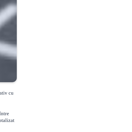
ativ cu
între
otalizat