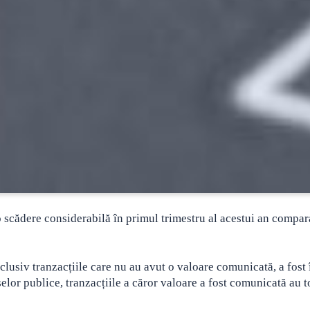
cădere considerabilă în primul trimestru al acestui an compar
inclusiv tranzacțiile care nu au avut o valoare comunicată, a fost 
elor publice, tranzacțiile a căror valoare a fost comunicată au t