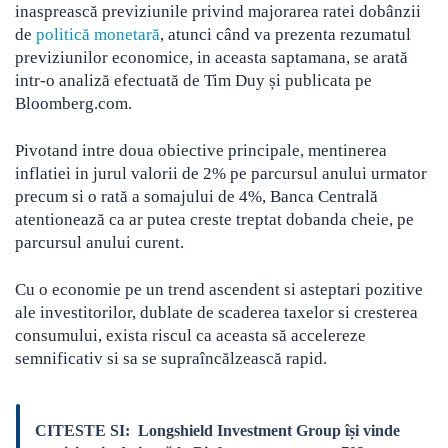
inasprească previziunile privind majorarea ratei dobânzii
de
politică monetară
, atunci când va prezenta rezumatul
previziunilor economice, in aceasta saptamana, se arată
intr-o analiză efectuată de Tim Duy și publicata pe
Bloomberg.com.
Pivotand intre doua obiective principale, mentinerea
inflatiei in jurul valorii de 2% pe parcursul anului urmator
precum si o rată a somajului de 4%, Banca Centrală
atentionează ca ar putea creste treptat dobanda cheie, pe
parcursul anului curent.
Cu o economie pe un trend ascendent si asteptari pozitive
ale investitorilor, dublate de scaderea taxelor si cresterea
consumului, exista riscul ca aceasta să accelereze
semnificativ si sa se supraîncălzească rapid.
CITESTE SI:
Longshield Investment Group își vinde