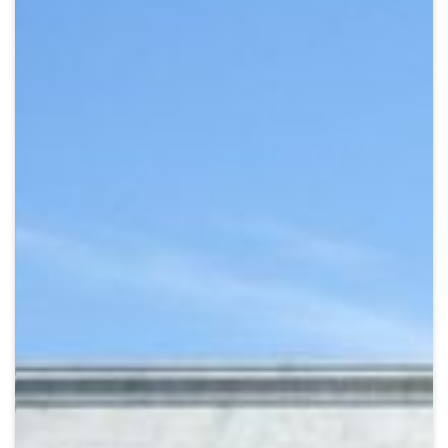
Crypto
Sustainability
Digital payments
BROKERI
TERMENUL ZILEI