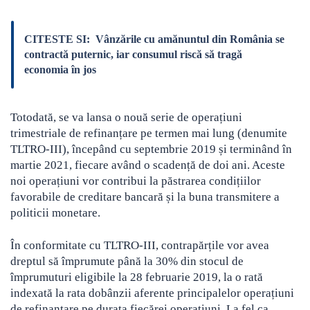
CITESTE SI:
Vânzările cu amănuntul din România se
contractă puternic, iar consumul riscă să tragă
economia în jos
Totodată, se va lansa o nouă serie de operațiuni
trimestriale de refinanțare pe termen mai lung (denumite
TLTRO-III), începând cu septembrie 2019 și terminând în
martie 2021, fiecare având o scadență de doi ani. Aceste
noi operațiuni vor contribui la păstrarea condițiilor
favorabile de creditare bancară și la buna transmitere a
politicii monetare.
În conformitate cu TLTRO-III, contrapărțile vor avea
dreptul să împrumute până la 30% din stocul de
împrumuturi eligibile la 28 februarie 2019, la o rată
indexată la rata dobânzii aferente principalelor operațiuni
de refinanțare pe durata fiecărei operațiuni. La fel ca