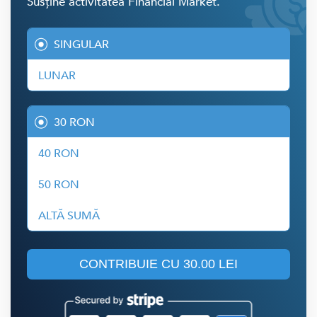
Susține activitatea Financial Market.
SINGULAR
LUNAR
30 RON
40 RON
50 RON
ALTĂ SUMĂ
CONTRIBUIE CU
30.00 LEI