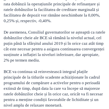
rata dobânzii la operațiunile principale de refinanțare și
ratele dobânzilor la facilitatea de creditare marginală și
facilitatea de depozit vor rămâne neschimbate
la 0,00%,
0,25% și, respectiv, -0,40%.
De asemenea, Consiliul guvernatorilor se așteaptă ca ratele
dobânzilor cheie ale BCE să rămână la nivelul actual, cel
puțin până la sfârșitul anului 2019 și în orice caz atât timp
cât este necesar pentru a asigura continuarea convergenței
susținute a inflației la niveluri inferioare, dar apropiate,
2% pe termen mediu.
BCE va continua să reinvestească integral plațile
principale de la titlurile scadente achiziționate în cadrul
programului de cumpărare a activelor pentru o perioadă
extinsă de timp, după data la care va începe să majoreze
ratele dobânzilor cheie și în orice caz, oricât va fi necesar
pentru a menține condiții favorabile de lichiditate și un
nivel amplu de relaxare monetară.