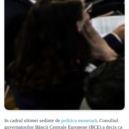
In cadrul ultimei sedinte de
politica monetară
, Consiliul
guvernatorilor Băncii Centrale Europene (BCE) a decis ca