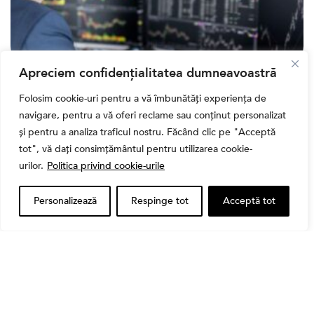
Apreciem confidențialitatea dumneavoastră
Banii tăi
Folosim cookie-uri pentru a vă îmbunătăți experiența de
Când vinzi o acțiune din portofoliu: Cele 7 motive
întemeiate și 4 capcane emoționale (ghid 2026)
navigare, pentru a vă oferi reclame sau conținut personalizat
și pentru a analiza traficul nostru. Făcând clic pe "Acceptă
tot", vă dați consimțământul pentru utilizarea cookie-
urilor.
Politica privind cookie-urile
Personalizează
Respinge tot
Acceptă tot