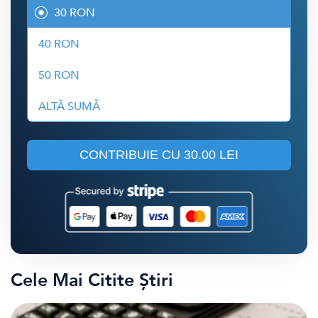
30 RON
40 RON
50 RON
ALTĂ SUMĂ
CONTRIBUIE CU
30.00 LEI
Cele Mai Citite Știri