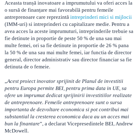
Aceasta tranșă inovatoare a imprumutului va oferi acces la
o sursă de finanțare mai favorabilă pentru femeile
antreprenoare care reprezintă
intreprinderi mici si mijlocii
(IMM-uri) si intreprinderi cu capitalizare medie. Pentru a
avea acces la aceste imprumuturi, intreprinderile trebuie sa
fie detinute in proportie de peste 50 % de una sau mai
multe femei, ori sa fie detinute in proportie de 26 % pana
la 50 % de una sau mai multe femei, iar functia de director
general, director administrativ sau director financiar sa fie
detinuta de o femeie.
„
Acest proiect inovator sprijinit de Planul de investitii
pentru Europa permite BEI, pentru prima data in UE, sa
ofere un imprumut dedicat sprijinirii investitiilor realizate
de antreprenoare. Femeile antreprenoare sunt o sursa
importanta de dezvoltare economica si pot contribui mai
substantial la cresterea economica daca au un acces mai
bun la finantare
”, a declarat Vicepresedintele BEI, Andrew
McDowell.