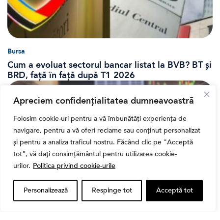
Bursa
Cum a evoluat sectorul bancar listat la BVB? BT și
BRD, față în față după T1 2026
Apreciem confidențialitatea dumneavoastră
Folosim cookie-uri pentru a vă îmbunătăți experiența de
navigare, pentru a vă oferi reclame sau conținut personalizat
și pentru a analiza traficul nostru. Făcând clic pe "Acceptă
tot", vă dați consimțământul pentru utilizarea cookie-
urilor.
Politica privind cookie-urile
Personalizează
Respinge tot
Acceptă tot
Banii tăi
Când vinzi o acțiune din portofoliu: Cele 7 motive