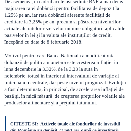
De asemenea, in cadrul aceleiasi sedinte BNR a mai decis
majorarea ratei dobânzii pentru facilitatea de depozit la
1,25% pe an, iar rata dobânzii aferente facilității de
creditare la 3,25% pe an, precum si păstrarea nivelurilor
actuale ale ratelor rezervelor minime obligatorii aplicabile
pasivelor în lei şi în valută ale instituţiilor de credit,
începând cu data de 8 februarie 2018.
Motivul pentru care Banca Nationala a modificat rata
dobanzii de politica monetara este cresterea inflației in
luna decembrie la 3,32%, de la 3,23 la sută în
noiembrie, totusi în interiorul intervalului de variație al
țintei bancii centrale, dar peste nivelul prognozat. Evoluţia
a fost determinată, în principal, de accelerarea inflaţiei de
bază şi, în mică măsură, de creşterea preţurilor volatile ale
produselor alimentare şi a preţului tutunului.
CITESTE SI:
Activele totale ale fondurilor de investiții
din România au depășit 77 mld. lei, după ce investitorii