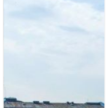
Crypto
Sustainability
Digital payments
BROKERI
TERMENUL ZILEI