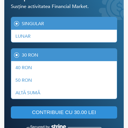
Susține activitatea Financial Market.
SINGULAR
LUNAR
30 RON
40 RON
50 RON
ALTĂ SUMĂ
CONTRIBUIE CU
30.00 LEI