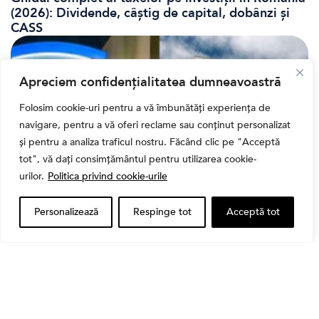
(2026): Dividende, câștig de capital, dobânzi și
CASS
Apreciem confidențialitatea dumneavoastră
Folosim cookie-uri pentru a vă îmbunătăți experiența de
navigare, pentru a vă oferi reclame sau conținut personalizat
și pentru a analiza traficul nostru. Făcând clic pe "Acceptă
tot", vă dați consimțământul pentru utilizarea cookie-
urilor.
Politica privind cookie-urile
Bursa
Personalizează
Respinge tot
Acceptă tot
Cum a evoluat sectorul bancar listat la BVB? BT și
BRD, față în față după T1 2026