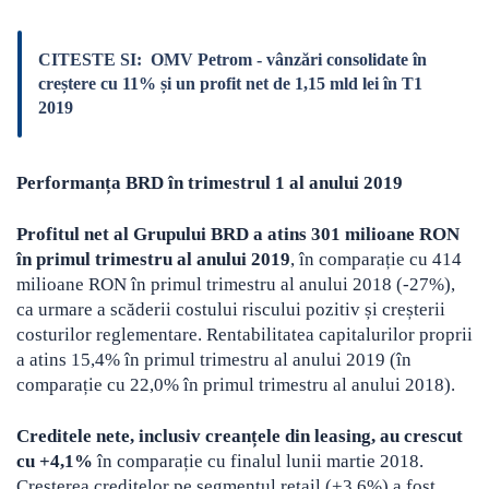
CITESTE SI:
OMV Petrom - vânzări consolidate în
creștere cu 11% și un profit net de 1,15 mld lei în T1
2019
Performanța BRD în trimestrul 1 al anului 2019
Profitul net al Grupului BRD a atins 301 milioane RON
în primul trimestru al anului 2019
, în comparație cu 414
milioane RON în primul trimestru al anului 2018 (-27%),
ca urmare a scăderii costului riscului pozitiv și creșterii
costurilor reglementare. Rentabilitatea capitalurilor proprii
a atins 15,4% în primul trimestru al anului 2019 (în
comparație cu 22,0% în primul trimestru al anului 2018).
Creditele nete, inclusiv creanțele din leasing, au crescut
cu +4,1%
în comparație cu finalul lunii martie 2018.
Creșterea creditelor pe segmentul retail (+3,6%) a fost