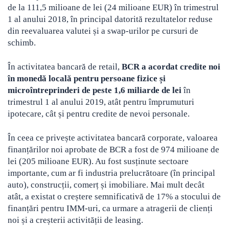
de la 111,5 milioane de lei (24 milioane EUR) în trimestrul
1 al anului 2018, în principal datorită rezultatelor reduse
din reevaluarea valutei și a swap-urilor pe cursuri de
schimb.
În activitatea bancară de retail,
BCR a acordat credite noi
în monedă locală pentru persoane fizice și
microîntreprinderi de peste 1,6 miliarde de lei
în
trimestrul 1 al anului 2019, atât pentru împrumuturi
ipotecare, cât și pentru credite de nevoi personale.
În ceea ce privește activitatea bancară corporate, valoarea
finanțărilor noi aprobate de BCR a fost de 974 milioane de
lei (205 milioane EUR). Au fost susținute sectoare
importante, cum ar fi industria prelucrătoare (în principal
auto), construcții, comerț și imobiliare. Mai mult decât
atât, a existat o creștere semnificativă de 17% a stocului de
finanțări pentru IMM-uri, ca urmare a atragerii de clienți
noi și a creșterii activității de leasing.