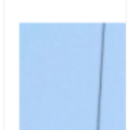
Crypto
Sustainability
Digital payments
BROKERI
TERMENUL ZILEI