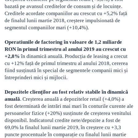
bazată pe avansul creditelor de consum și de locuințe.
Creditele acordate companiilor au crescut cu +5,2% față
de finalul lunii martie 2018, creștere impulsionată de
segmentul companiilor mari (+10,4%).
Operatiunile de factoring în valoare de 1,2 miliarde
RON în primul trimestru al anului 2019 au crescut cu
+2,8%
în dinamică anuală. Producția de leasing a crecut
cu +12% față de primul trimestru al anului 2018, cererea
fiind susținută în special de segmentele companii mici și
întreprinderi mici și mijlocii.
Depozitele clienţilor au fost relativ stabile în dinamică
anuală
. Creșterea anuală a depozitelor retail (+4,0%) a
fost determinată de intrări mai mari în conturile curente ale
persoanelor fizice (+20%) susținute de creșterea venitului
disponibil. Indicatorul credite nete/depozite a fost de
69,0% la finalul lunii martie 2019, în creștere cu +3,3
puncte procentuale în comparație cu finalul lunii martie