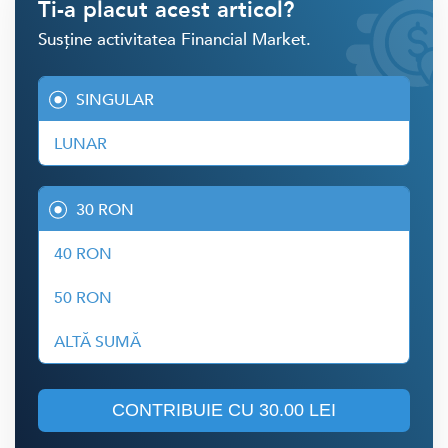
Ti-a placut acest articol?
Susține activitatea Financial Market.
SINGULAR
LUNAR
30 RON
40 RON
50 RON
ALTĂ SUMĂ
CONTRIBUIE CU
30.00 LEI