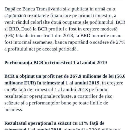
După ce Banca Transilvania și-a publicat în urmă cu o
săptămână rezultatele financiare pe primul trimestru, a
venit rândul celorlalte două ocupante ale podiumului, BCR
si BRD
. Dacă la BCR profitul a fost in creștere modestă
(6%) fata de trimestrul I din 2018, la BRD lucrurile nu au
fost intocmai asemenea, banca raportând o scadere de 27%
a profitului net pe aceeași perioadă.
Performanța BCR în trimestrul 1 al anului 2019
BCR a obținut un profit net de 267,9 milioane de lei (56,6
milioane EUR) în trimestrul 1 al anului 2019
, în creștere
cu 6% față de trimestrul 1 al anului 2018 pe fondul
rezultatelor operaționale robuste, a costurilor de risc
scăzute și a performanțelor bune pe toate liniile de
business.
Rezultatul operațional a scăzut cu 11% față de
trimestrul 1 al anului 2018
, ajungând la 330,8 milioane