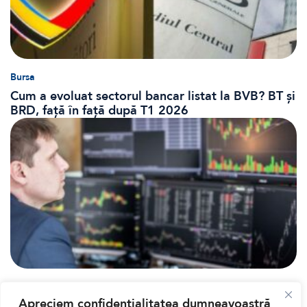
Bursa
Cum a evoluat sectorul bancar listat la BVB? BT și
BRD, față în față după T1 2026
Banii tăi
Apreciem confidențialitatea dumneavoastră
Când vinzi o acțiune din portofoliu: Cele 7 motive