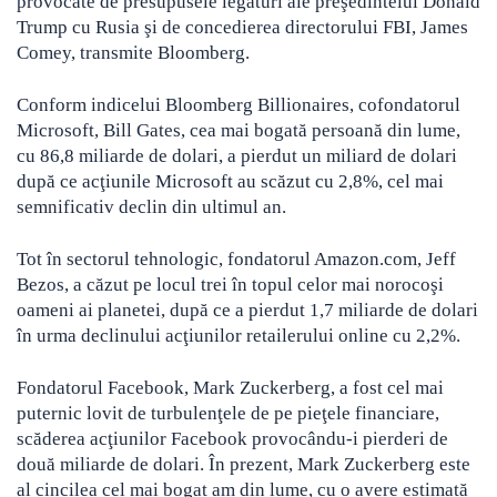
provocate de presupusele legături ale preşedintelui Donald
Trump cu Rusia şi de concedierea directorului FBI, James
Comey, transmite Bloomberg.
Conform indicelui Bloomberg Billionaires, cofondatorul
Microsoft, Bill Gates, cea mai bogată persoană din lume,
cu 86,8 miliarde de dolari, a pierdut un miliard de dolari
după ce acţiunile Microsoft au scăzut cu 2,8%, cel mai
semnificativ declin din ultimul an.
Tot în sectorul tehnologic, fondatorul Amazon.com, Jeff
Bezos, a căzut pe locul trei în topul celor mai norocoşi
oameni ai planetei, după ce a pierdut 1,7 miliarde de dolari
în urma declinului acţiunilor retailerului online cu 2,2%.
Fondatorul Facebook, Mark Zuckerberg, a fost cel mai
puternic lovit de turbulenţele de pe pieţele financiare,
scăderea acţiunilor Facebook provocându-i pierderi de
două miliarde de dolari. În prezent, Mark Zuckerberg este
al cincilea cel mai bogat am din lume, cu o avere estimată