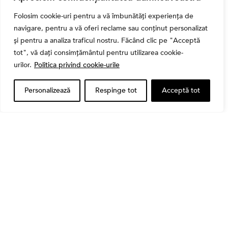
întemeiate și 4 capcane emoționale (ghid 2026)
Folosim cookie-uri pentru a vă îmbunătăți experiența de
navigare, pentru a vă oferi reclame sau conținut personalizat
și pentru a analiza traficul nostru. Făcând clic pe "Acceptă
tot", vă dați consimțământul pentru utilizarea cookie-
urilor.
Politica privind cookie-urile
Personalizează
Respinge tot
Acceptă tot