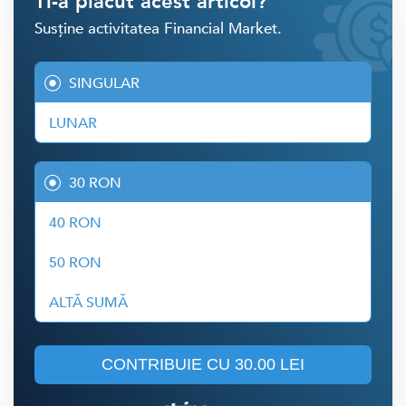
Ti-a placut acest articol?
Susține activitatea Financial Market.
SINGULAR
LUNAR
30 RON
40 RON
50 RON
ALTĂ SUMĂ
CONTRIBUIE CU
30.00 LEI