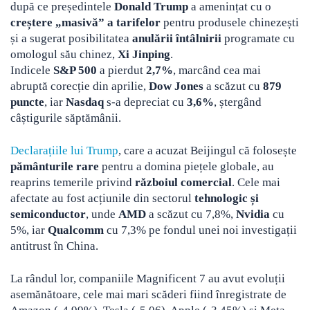
după ce președintele
Donald Trump
a amenințat cu o
creștere „masivă” a tarifelor
pentru produsele chinezești
și a sugerat posibilitatea
anulării întâlnirii
programate cu
omologul său chinez,
Xi Jinping
.
Indicele
S&P 500
a pierdut
2,7%
, marcând cea mai
abruptă corecție din aprilie,
Dow Jones
a scăzut cu
879
puncte
, iar
Nasdaq
s-a depreciat cu
3,6%
, ștergând
câștigurile săptămânii.
Declarațiile lui Trump
, care a acuzat Beijingul că folosește
pământurile rare
pentru a domina piețele globale, au
reaprins temerile privind
războiul comercial
. Cele mai
afectate au fost acțiunile din sectorul
tehnologic și
semiconductor
, unde
AMD
a scăzut cu 7,8%,
Nvidia
cu
5%, iar
Qualcomm
cu 7,3% pe fondul unei noi investigații
antitrust în China.
La rândul lor, companiile Magnificent 7 au avut evoluții
asemănătoare, cele mai mari scăderi fiind înregistrate de