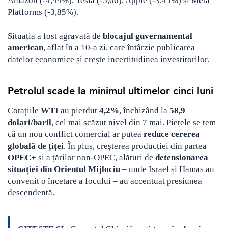
Amazon (-4,99%), Tesla (-5,06), Apple (-3,45%) și Meta
Platforms (-3,85%).
Situația a fost agravată de
blocajul guvernamental
american
, aflat în a 10-a zi, care întârzie publicarea
datelor economice și crește incertitudinea investitorilor.
Petrolul scade la minimul ultimelor cinci luni
Cotațiile
WTI
au pierdut
4,2%
, închizând la
58,9
dolari/baril
, cel mai scăzut nivel din 7 mai. Piețele se tem
că un nou conflict comercial ar putea
reduce cererea
globală de țiței
. În plus, creșterea producției din partea
OPEC+
și a țărilor non-OPEC, alături de
detensionarea
situației din Orientul Mijlociu
– unde Israel și Hamas au
convenit o încetare a focului – au accentuat presiunea
descendentă.