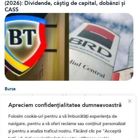
(2026): Dividende, câștig de capital, dobânzi și
CASS
Bursa
Cum a evoluat sectorul bancar listat la BVB? BT și
BRD, față în față după T1 2026
Apreciem confidențialitatea dumneavoastră
Folosim cookie-uri pentru a vă îmbunătăți experiența de
navigare, pentru a vă oferi reclame sau conținut personalizat
și pentru a analiza traficul nostru. Făcând clic pe "Acceptă