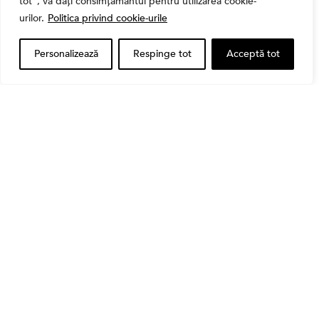
tot", vă dați consimțământul pentru utilizarea cookie-
urilor.
Politica privind cookie-urile
Personalizează
Respinge tot
Acceptă tot
Banii tăi
Când vinzi o acțiune din portofoliu: Cele 7 motive
întemeiate și 4 capcane emoționale (ghid 2026)