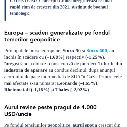
CITESTE SI:
Comerțul Chinei înregistrează cel mai
rapid ritm de creștere din 2021, susținut de boomul
tehnologic
Europa – scăderi generalizate pe fondul
temerilor geopolitice
Principalele burse europene,
Stoxx 50
și
Stoxx 600
, au
închis în scădere cu
(
–
1,68%)
respectiv
(-1,25%)
,
înregistrând a doua zi consecutivă de pierderi. Titlurile din
industria de apărare
au condus declinul, după anunțul
acordului de pace intermediat de SUA în Gaza. Printre cele
mai afectate s-au numărat
Leonardo (-4,65%)
,
Rheinmetall (-1,16%)
și
Thales (-2,02%)
.
Aurul revine peste pragul de 4.000
USD/uncie
Pe fondul tensiunilor geopolitice,
aurul spot
a crescut din