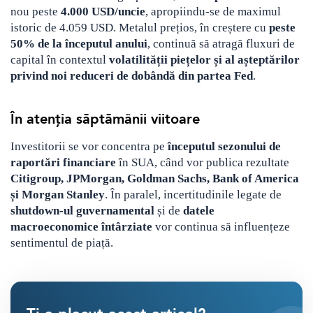
nou peste
4.000 USD/uncie
, apropiindu-se de maximul
istoric de 4.059 USD. Metalul prețios, în creștere cu
peste
50% de la începutul anului
, continuă să atragă fluxuri de
capital în contextul
volatilității piețelor și al așteptărilor
privind noi reduceri de dobândă din partea Fed
.
În atenția săptămânii viitoare
Investitorii se vor concentra pe
începutul sezonului de
raportări financiare
în SUA, când vor publica rezultate
Citigroup, JPMorgan, Goldman Sachs, Bank of America
și Morgan Stanley
. În paralel, incertitudinile legate de
shutdown-ul guvernamental
și de
datele
macroeconomice întârziate
vor continua să influențeze
sentimentul de piață.