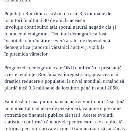
Populația României a scăzut cu cca. 3,5 milioane de
locuitori în ultimii 30 de ani, la această
involuție contribuind atât sporul natural negativ cât și
fenomenul emigrației. Declinul demografic a fost
însoțit de o înrăutățire severă a ratei de dependență
demografică (raportul vârstnici / activi), vizibilă
în piramida vârstelor.
Prognozele demografice ale ONU confirmă cu prisosință
aceste tendințe: România va înregistra a șaptea cea mai
drastică reducere a populației la nivel mondial, urmând să
piardă încă 3,3 milioane de locuitori până în anul 2050.
Faptul că tot mai puțini oameni activi vor trebui să susțină
un număr tot mai mare de pensionari, va pune o presiune
extremă pe finanțele publice ale țării. Aceste evoluții
statistice confirmă că motivele pentru care a fost aplicată
reforma pensiilor private acum 10 ani nu doar că au rămas