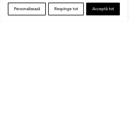
Personalizează
Respinge tot
Acceptă tot
Bursa
Cum a evoluat sectorul bancar listat la BVB? BT și
BRD, față în față după T1 2026
Banii tăi
Când vinzi o acțiune din portofoliu: Cele 7 motive
întemeiate și 4 capcane emoționale (ghid 2026)