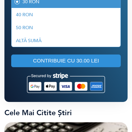
30 RON
40 RON
50 RON
ALTĂ SUMĂ
CONTRIBUIE CU
30.00 LEI
Cele Mai Citite Știri