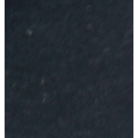
Crypto
Sustainability
Digital payments
BROKERI
TERMENUL ZILEI