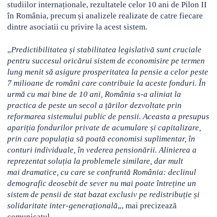
studiilor internaționale, rezultatele celor 10 ani de Pilon II
în România, precum și analizele realizate de catre fiecare
dintre asociatii cu privire la acest sistem.
„
Predictibilitatea și stabilitatea legislativă sunt cruciale
pentru succesul oricărui sistem de economisire pe termen
lung menit să asigure prosperitatea la pensie a celor peste
7 milioane de români care contribuie la aceste fonduri. În
urmă cu mai bine de 10 ani, România s-a aliniat la
practica de peste un secol a țărilor dezvoltate prin
reformarea sistemului public de pensii. Aceasta a presupus
apariția fondurilor private de acumulare și capitalizare,
prin care populația să poată economisi suplimentar, în
conturi individuale, în vederea pensionării. Alinierea a
reprezentat soluția la problemele similare, dar mult
mai dramatice, cu care se confruntă România: declinul
demografic deosebit de sever nu mai poate întreține un
sistem de pensii de stat bazat exclusiv pe redistribuție și
solidaritate inter-generațională
„, mai precizează
comunicatul.