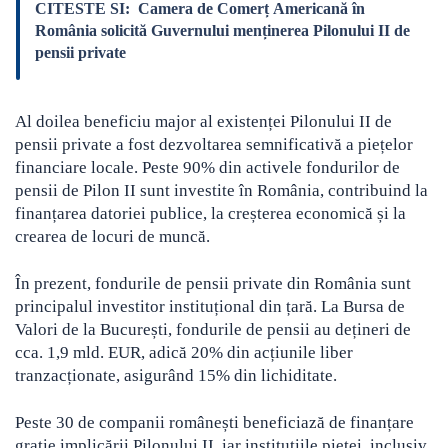
CITESTE SI:
Camera de Comerț Americană în
România solicită Guvernului menținerea Pilonului II de
pensii private
Al doilea beneficiu major al existenței Pilonului II de
pensii private a fost dezvoltarea semnificativă a piețelor
financiare locale. Peste 90% din activele fondurilor de
pensii de Pilon II sunt investite în România, contribuind la
finanțarea datoriei publice, la creșterea economică și la
crearea de locuri de muncă.
În prezent, fondurile de pensii private din România sunt
principalul investitor instituțional din țară. La Bursa de
Valori de la București, fondurile de pensii au dețineri de
cca. 1,9 mld. EUR, adică 20% din acțiunile liber
tranzacționate, asigurând 15% din lichiditate.
Peste 30 de companii românești beneficiază de finanțare
grație implicării Pilonului II, iar instituțiile pieței, inclusiv