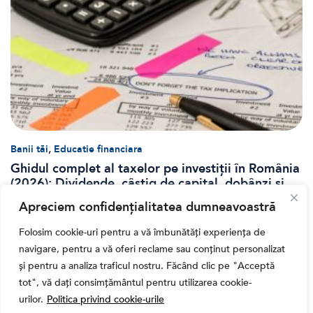
,
Banii tăi
Educatie financiara
Ghidul complet al taxelor pe investiții în România
(2026): Dividende, câștig de capital, dobânzi și
CASS
Apreciem confidențialitatea dumneavoastră
Folosim cookie-uri pentru a vă îmbunătăți experiența de
navigare, pentru a vă oferi reclame sau conținut personalizat
și pentru a analiza traficul nostru. Făcând clic pe "Acceptă
tot", vă dați consimțământul pentru utilizarea cookie-
urilor.
Politica privind cookie-urile