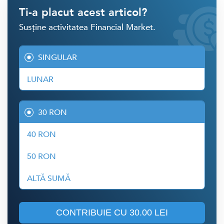
Ti-a placut acest articol?
Susține activitatea Financial Market.
SINGULAR
LUNAR
30 RON
40 RON
50 RON
ALTĂ SUMĂ
CONTRIBUIE CU
30.00 LEI