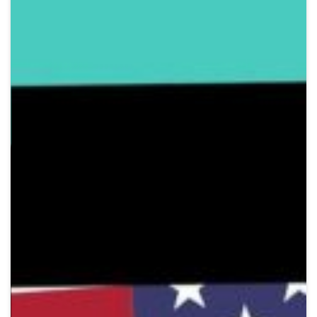
Crypto
Sustainability
Digital payments
BROKERI
TERMENUL ZILEI