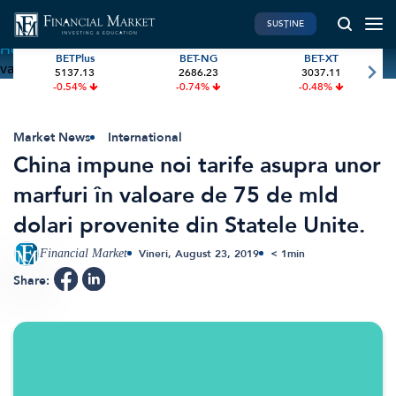
SUSȚINE
Home
»
China impune noi tarife asupra unor marfuri în
BETPlus
BET-NG
BET-XT
valoare de 75 de mld dolari provenite din Statele Unite.
5137.13
2686.23
3037.11
PIATA DE CAPITAL
FINANTE PERSONALE
-0.54%
-0.74%
-0.48%
Market News
Banii tăi
Investiții
Educatie financiara
Market News
International
China impune noi tarife asupra unor
International
Pensie & taxe
marfuri în valoare de 75 de mld
BVB Recap
Credite
dolari provenite din Statele Unite.
Bursa
Asigurari
Acțiunea Zilei
Start-Up
Financial Market
Vineri, August 23, 2019
< 1
min
Brokeri
Share:
FINTECH
GREEN FINANCE
Artificial Intelligence
ESG Investments
Digital Trends
Renewable Energy