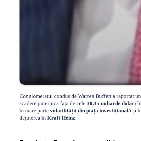
Conglomeratul condus de Warren Buffett a raportat un
scădere puternică față de cele
30,35 miliarde dolari
în
în mare parte
volatilității din piața investițională
și î
deținerea în
Kraft Heinz
.