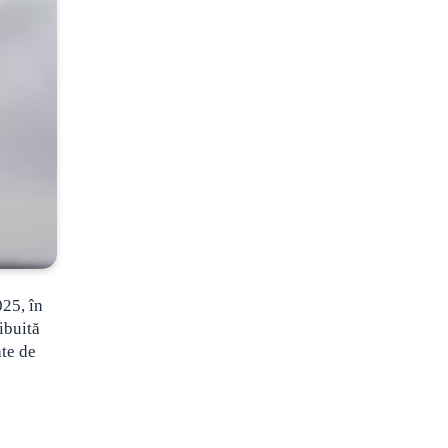
025, în
ibuită
te de