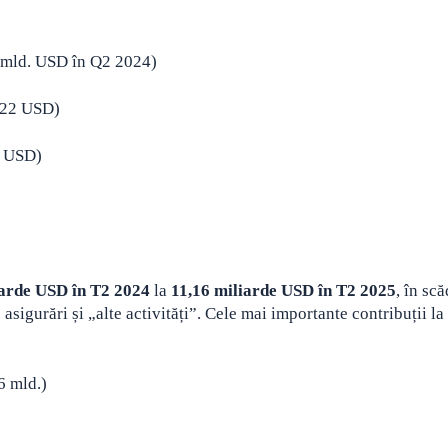
5 mld. USD în Q2 2024)
122 USD)
8 USD)
iarde USD în T2 2024
la
11,16 miliarde USD în T2 2025
, în sc
 asigurări și „alte activități”. Cele mai importante contribuții la
6 mld.)