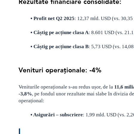
Rezultate financiare consolidate:
• Profit net Q2 2025
: 12,37 mld. USD (vs. 30,3
• Câștig pe acțiune clasa A
: 8.601 USD (vs. 21.
• Câștig pe acțiune clasa B
: 5,73 USD (vs. 14,0
Venituri operaționale: -4%
Veniturile operaționale s-au redus ușor, de la
11,6 mil
-3,8%
, pe fondul unor rezultate mai slabe în divizia de
operațional:
• Asigurări – subscriere
: 1,99 mld. USD (vs. 2,2