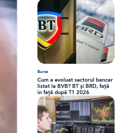
dobânzi și CASS
Bursa
Cum a evoluat sectorul bancar
listat la BVB? BT și BRD, față
în față după T1 2026