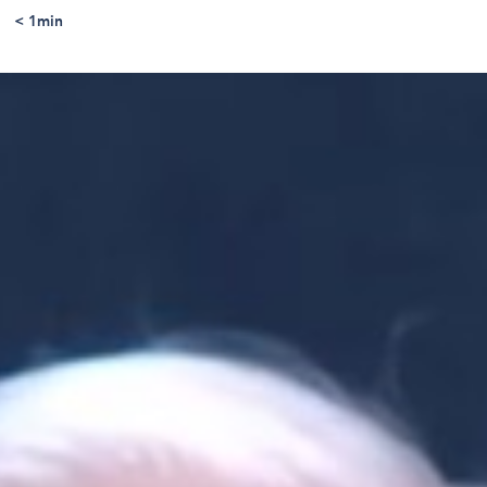
< 1
min