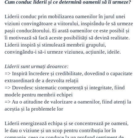
Cum conduc liderii şi ce determină oamenii să îi urmeze?
Liderii conduc prin mobilizarea oamenilor în jurul unei
viziuni convingătoare a viitorului, inspirându-le să urmeze
pașii conducătorului. Ei arată oamenilor ce este posibil și
îi motivează să facă aceste posibilități să devină realitate.
Liderii inspiră și stimulează membrii grupului,
convingându-i să-i urmeze viziunea, acțiunile, ideile.
Liderii sunt urmați deoarece:
=> Inspiră încredere și credibilitate, dovedind o capacitate
extraordinară de a dezvolta relații
=> Dovedesc sistematic competență și integritate, fiind
modele pentru membrii echipei
=> Au o atitudine de valorizare a oamenilor, fiind atenți la
aceștia și la problemele lor
Liderii energizează echipa și se concentrează pe oameni,
le dau o viziune și un scop pentru contribuția lor în
companie, ceea ce conduce la un profund sentiment de