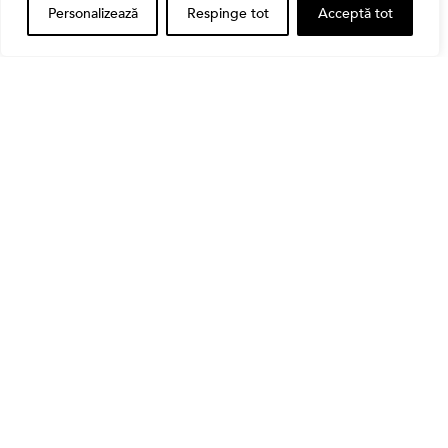
Personalizează
Respinge tot
Acceptă tot
Banii tăi
Când vinzi o acțiune din portofoliu: Cele 7 motive
întemeiate și 4 capcane emoționale (ghid 2026)
Bursa
Cum a evoluat sectorul bancar listat la BVB? BT și
BRD, față în față după T1 2026