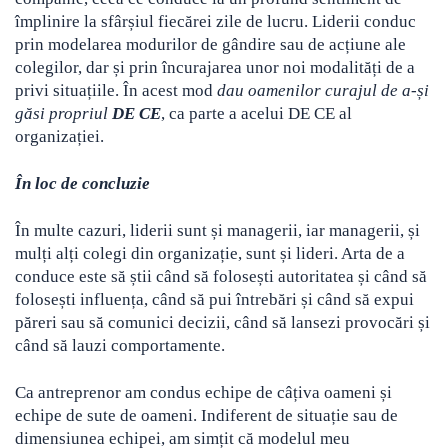
împlinire la sfârșiul fiecărei zile de lucru. Liderii conduc
prin modelarea modurilor de gândire sau de acțiune ale
colegilor, dar și prin încurajarea unor noi modalități de a
privi situațiile. În acest mod
dau oamenilor curajul de a-și
găsi propriul
DE CE
, ca parte a acelui DE CE al
organizației.
În loc de concluzie
În multe cazuri, liderii sunt și managerii, iar managerii, și
mulți alți colegi din organizație, sunt și lideri. Arta de a
conduce este să știi când să folosești autoritatea și când să
folosești influența, când să pui întrebări și când să expui
păreri sau să comunici decizii, când să lansezi provocări și
când să lauzi comportamente.
Ca antreprenor am condus echipe de câțiva oameni și
echipe de sute de oameni. Indiferent de situație sau de
dimensiunea echipei, am simțit că modelul meu