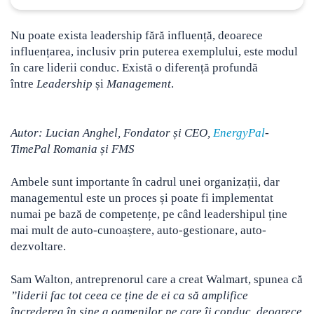
Nu poate exista leadership fără influență, deoarece
influențarea, inclusiv prin puterea exemplului, este modul
în care liderii conduc. Există o diferență profundă
între
Leadership
și
M
anagement
.
Autor: Lucian Anghel, Fondator și CEO,
EnergyPal
-
TimePal Romania și FMS
Ambele sunt importante în cadrul unei organizații, dar
managementul este un proces și poate fi implementat
numai pe bază de competențe, pe când leadershipul ține
mai mult de auto-cunoaștere, auto-gestionare, auto-
dezvoltare.
Sam Walton, antreprenorul care a creat Walmart, spunea că
”liderii fac tot ceea ce ține de ei ca să amplifice
încrederea în sine a oamenilor pe care îi conduc, deoarece