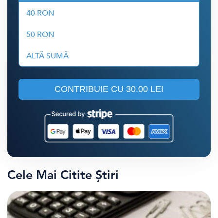
40 RON
50 RON
ALTĂ SUMĂ
CONTRIBUIE CU
30.00 LEI
Cele Mai Citite Știri