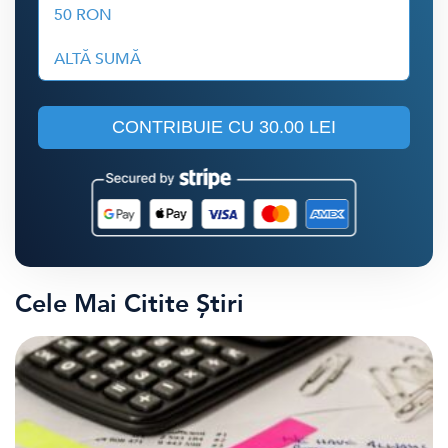
50 RON
ALTĂ SUMĂ
CONTRIBUIE CU
30.00 LEI
Cele Mai Citite Știri