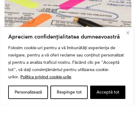
Apreciem confidențialitatea dumneavoastră
,
Banii tăi
Educatie financiara
Folosim cookie-uri pentru a vă îmbunătăți experiența de
Ghidul complet al taxelor pe investiții în România
(2026): Dividende, câștig de capital, dobânzi și
navigare, pentru a vă oferi reclame sau conținut personalizat
CASS
și pentru a analiza traficul nostru. Făcând clic pe "Acceptă
tot", vă dați consimțământul pentru utilizarea cookie-
urilor.
Politica privind cookie-urile
Personalizează
Respinge tot
Acceptă tot