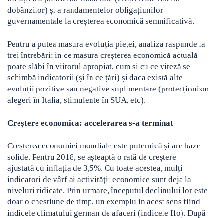
dobânzilor) și a randamentelor obligațiunilor
guvernamentale la creșterea economică semnificativă.
Pentru a putea masura evoluția pieței, analiza raspunde la
trei întrebări: in ce masura creșterea economică actuală
poate slăbi în viitorul apropiat, cum si cu ce viteză se
schimbă indicatorii (și în ce țări) și daca există alte
evoluții pozitive sau negative suplimentare (protecționism,
alegeri în Italia, stimulente în SUA, etc).
Creștere economica: accelerarea s-a terminat
Creșterea economiei mondiale este puternică și are baze
solide. Pentru 2018, se așteaptă o rată de creștere
ajustată cu inflația de 3,5%. Cu toate acestea, mulți
indicatori de vârf ai activității economice sunt deja la
niveluri ridicate. Prin urmare, începutul declinului lor este
doar o chestiune de timp, un exemplu in acest sens fiind
indicele climatului german de afaceri (indicele Ifo). După