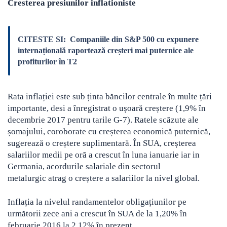
Cresterea presiunilor inflationiste
CITESTE SI:
Companiile din S&P 500 cu expunere
internațională raportează creșteri mai puternice ale
profiturilor în T2
Rata inflației este sub ținta băncilor centrale în multe țări
importante, desi a înregistrat o ușoară creștere (1,9% în
decembrie 2017 pentru tarile G-7). Ratele scăzute ale
șomajului, coroborate cu creșterea economică puternică,
sugerează o creștere suplimentară. În SUA, creșterea
salariilor medii pe oră a crescut în luna ianuarie iar in
Germania, acordurile salariale din sectorul
metalurgic atrag o creștere a salariilor la nivel global.
Inflația la nivelul randamentelor obligațiunilor pe
următorii zece ani a crescut în SUA de la 1,20% în
februarie 2016 la 2,12% în prezent.