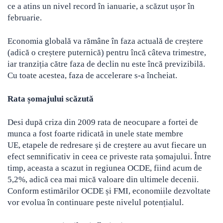
ce a atins un nivel record în ianuarie, a scăzut ușor în
februarie.
Economia globală va rămâne în faza actuală de creștere
(adică o creștere puternică) pentru încă câteva trimestre,
iar tranziția către faza de declin nu este încă previzibilă.
Cu toate acestea, faza de accelerare s-a încheiat.
Rata șomajului scăzută
Desi după criza din 2009 rata de neocupare a fortei de
munca a fost foarte ridicată in unele state membre
UE, etapele de redresare și de creștere au avut fiecare un
efect semnificativ in ceea ce priveste rata șomajului. Între
timp, aceasta a scazut in regiunea OCDE, fiind acum de
5,2%, adică cea mai mică valoare din ultimele decenii.
Conform estimărilor OCDE și FMI, economiile dezvoltate
vor evolua în continuare peste nivelul potențialul.