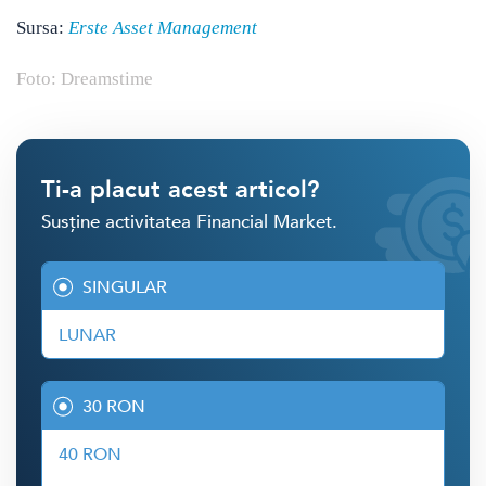
Sursa:
Erste Asset Management
Foto: Dreamstime
Ti-a placut acest articol?
Susține activitatea Financial Market.
SINGULAR
LUNAR
30 RON
40 RON