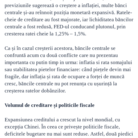
previziunile sugerează o creștere a inflației, multe bănci
centrale și-au reînnoit poziția monetară expansivă. Ratele-
cheie de creditare au fost majorate, iar lichiditatea băncilor
centrale a fost redusă, FED-ul conducand plutonul, prin
cresterea ratei cheie la 1,25% – 1,5%.
Ca și în cazul creșterii acestora, băncile centrale se
confruntă acum cu două conflicte care nu prezentau
importanta cu putin timp in urma: inflatia si rata somajului
sau stabilitatea pietelor financiare: când piețele devin mai
fragile, dar inflația și rata de ocupare a forței de muncă
cresc, băncile centrale nu pot renunța cu ușurință la
creșterea ratelor dobânzilor.
Volumul de creditare și politicile fiscale
Expansiunea creditului a crescut la nivel mondial, cu
excepția Chinei. În ceea ce privește politicile fiscale,
deficitele bugetare nu mai sunt reduse. Astfel, două piedici