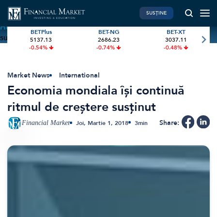
SUSȚINE
Home
»
Economia mondiala își continuă ritmul de creștere
BETPlus
BET-NG
BET-XT
susținut
5137.13
2686.23
3037.11
PIATA DE CAPITAL
FINANTE PERSONALE
-0.54%
-0.74%
-0.48%
Market News
Banii tăi
Investiții
Educatie financiara
Market News
International
Economia mondiala își continuă
International
Pensie & taxe
ritmul de creștere susținut
BVB Recap
Credite
Bursa
Asigurari
Share:
Financial Market
Joi, Martie 1, 2018
3
min
Acțiunea Zilei
Start-Up
Brokeri
FINTECH
GREEN FINANCE
Artificial Intelligence
ESG Investments
Digital Trends
Renewable Energy