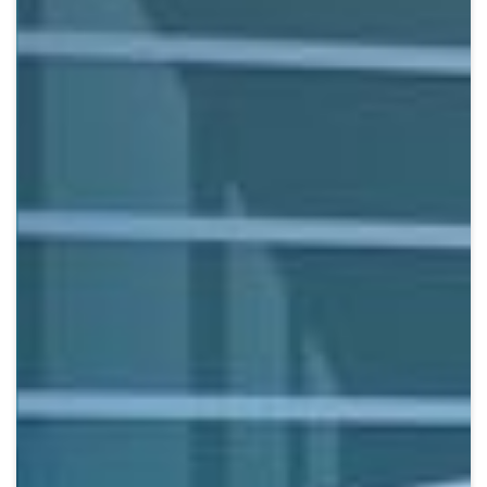
Crypto
Sustainability
Digital payments
BROKERI
TERMENUL ZILEI