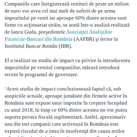
Companiile care înregistrează venituri de peste un milion
de euro vor avea cel mai mult de suferit de pe urma
impozitului pe venit
iar aproape 60% dintre acestea sunt
firme cu acţionariat străin, se arată într-o analiză realizată
de Iancu Guda, preşedintele
Asociaţiei Analiştilor
Financiar-Bancari din România
(AAFBR) şi lector la
Institutul Bancar Român (IBR).
El a realizat un studiu de impact cu privire la introducerea
impozitului pe venitul companiilor, măsură introdusă
recent în programul de guvernare.
‘Acest studiu de impact concluzionează faptul că, sub
auspiciile actuale, aproape jumătate din firmele active în
România sunt expuse unor impozite în creştere începând
cu anul 2018, în timp ce 60% dintre acestea nu vor putea
suporta povara fiscală suplimentară. Astfel, aproximativ
una din trei companii care activează în România este
expusă riscului de a intra în insolvenţă din cauza noilor