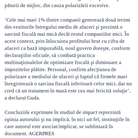
păturii de mijloc, din cauza polarizării excesive.
‘Cele mai mari 1% dintre companii generează două treimi
din veniturile întregului mediu de afaceri şi prezintă o
sarcină fiscală mai mică decât restul companiilor mici. În
acest context, prin înlocuirea profitului brut cu cifra de
afaceri ca bază impozabilă, noul guvern doreşte, conform
declaraţiilor oficiale, să combată practica
multinaţionalelor de optimizare fiscală şi diminuare a
impozitelor plătite. Personal, confirm afecţiunea de
polarizare a mediului de afaceri şi faptul că firmele mari
înregistrează o sarcina fiscală inferioară celor mici, dar nu
cred că un tratament în masă este cea mai fericită soluţie’,
a declarat Guda.
Concluziile exprimate în studiul de impact reprezintă
opinia autorului şi nu implică, în nici un fel, instituţiile în
care autorul este asociat/implicat, se subliniază în
document. AGERPRES