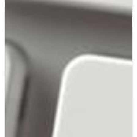
Crypto
Sustainability
Digital payments
BROKERI
TERMENUL ZILEI