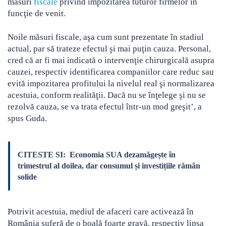
măsuri
fiscale
privind impozitarea tuturor firmelor în
funcţie de venit.
Noile măsuri fiscale, aşa cum sunt prezentate în stadiul
actual, par să trateze efectul şi mai puţin cauza. Personal,
cred că ar fi mai indicată o intervenţie chirurgicală asupra
cauzei, respectiv identificarea companiilor care reduc sau
evită impozitarea profitului la nivelul real şi normalizarea
acestuia, conform realităţii. Dacă nu se înţelege şi nu se
rezolvă cauza, se va trata efectul într-un mod greşit’, a
spus Guda.
CITESTE SI:
Economia SUA dezamăgește în
trimestrul al doilea, dar consumul și investițiile rămân
solide
Potrivit acestuia, mediul de afaceri care activează în
România suferă de o boală foarte gravă, respectiv lipsa