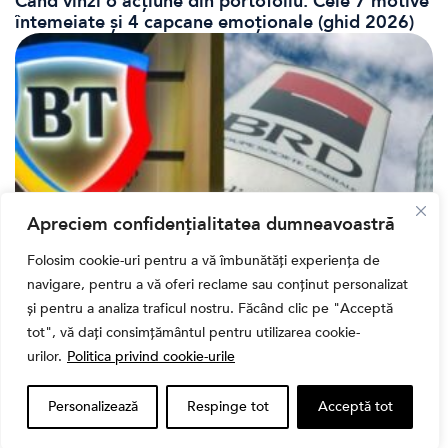
Când vinzi o acțiune din portofoliu: Cele 7 motive
întemeiate și 4 capcane emoționale (ghid 2026)
Apreciem confidențialitatea dumneavoastră
Folosim cookie-uri pentru a vă îmbunătăți experiența de
Bursa
navigare, pentru a vă oferi reclame sau conținut personalizat
Cum a evoluat sectorul bancar listat la BVB? BT și
și pentru a analiza traficul nostru. Făcând clic pe "Acceptă
BRD, față în față după T1 2026
tot", vă dați consimțământul pentru utilizarea cookie-
urilor.
Politica privind cookie-urile
Personalizează
Respinge tot
Acceptă tot