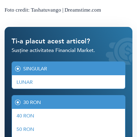
Foto credit: Tashatuvango | Dreamstime.com
Ti-a placut acest articol?
Susține activitatea Financial Market.
SINGULAR
LUNAR
30 RON
40 RON
50 RON