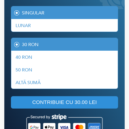
SINGULAR
LUNAR
30 RON
40 RON
50 RON
ALTĂ SUMĂ
CONTRIBUIE CU
30.00 LEI