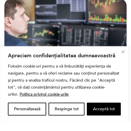
Apreciem confidențialitatea dumneavoastră
Folosim cookie-uri pentru a vă îmbunătăți experiența de
Banii tăi
navigare, pentru a vă oferi reclame sau conținut personalizat
Când vinzi o acțiune din portofoliu: Cele 7 motive
și pentru a analiza traficul nostru. Făcând clic pe "Acceptă
întemeiate și 4 capcane emoționale (ghid 2026)
tot", vă dați consimțământul pentru utilizarea cookie-
urilor.
Politica privind cookie-urile
Personalizează
Respinge tot
Acceptă tot