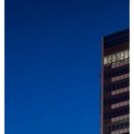
Crypto
Sustainability
Digital payments
BROKERI
TERMENUL ZILEI