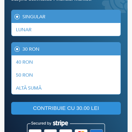
SINGULAR
LUNAR
30 RON
40 RON
50 RON
ALTĂ SUMĂ
CONTRIBUIE CU
30.00 LEI