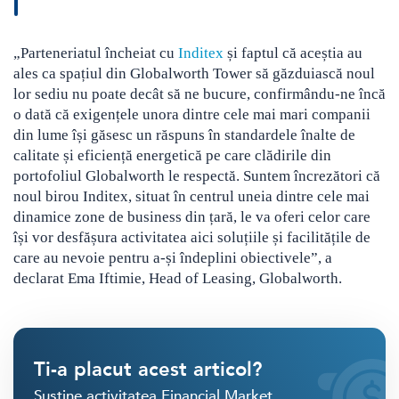
„Parteneriatul încheiat cu
Inditex
și faptul că aceștia au
ales ca spațiul din Globalworth Tower să găzduiască noul
lor sediu nu poate decât să ne bucure, confirmându-ne încă
o dată că exigențele unora dintre cele mai mari companii
din lume își găsesc un răspuns în standardele înalte de
calitate și eficiență energetică pe care clădirile din
portofoliul Globalworth le respectă. Suntem încrezători că
noul birou Inditex, situat în centrul uneia dintre cele mai
dinamice zone de business din țară, le va oferi celor care
își vor desfășura activitatea aici soluțiile și facilitățile de
care au nevoie pentru a-și îndeplini obiectivele”, a
declarat Ema Iftimie, Head of Leasing, Globalworth.
Ti-a placut acest articol?
Susține activitatea Financial Market.