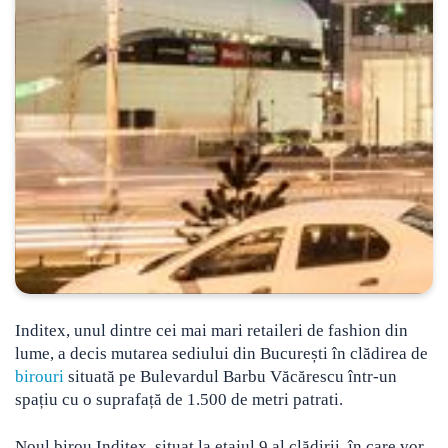
Inditex, unul dintre cei mai mari retaileri de fashion din
lume, a decis mutarea sediului din București în clădirea de
birouri
situată pe Bulevardul Barbu Văcărescu
într-un
spațiu cu o suprafață de 1.500 de metri patrati.
Noul birou Inditex, situat la etajul 9 al clădirii, în care vor