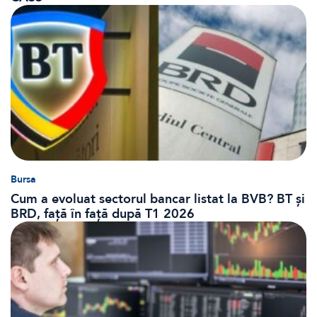
Bursa
Cum a evoluat sectorul bancar listat la BVB? BT și
BRD, față în față după T1 2026