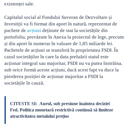
existenței sale.
Capitalul social al Fondului Suveran de Dezvoltare și
Investiții va fi format din aport în natură, reprezentat de
pachete de
acțiuni
deținute de stat la societățile din
portofoliu, prevăzute în Anexa la proiectul de lege, precum
și din aport în numerar în valoare de 1,85 miliarde lei.
Pachetele de acțiuni se transferă în proprietatea FSDI. În
cazul societăților în care la data preluării statul este
acționar integral sau majoritar, FSDI nu va putea înstrăina,
sub orice formă aceste acțiuni, dacă acest fapt va duce la
pierderea poziției de acționar majoritar a FSDI la
societățile în cauză.
CITESTE SI:
Aurul, sub presiune înaintea deciziei
Fed. Politica monetară restrictivă continuă să limiteze
atractivitatea metalului prețios