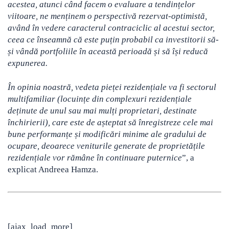
acestea, atunci când facem o evaluare a tendințelor
viitoare, ne menținem o perspectivă rezervat-optimistă,
având în vedere caracterul contraciclic al acestui sector,
ceea ce înseamnă că este puțin probabil ca investitorii să-
și vândă portfoliile în această perioadă și să își reducă
expunerea.
În opinia noastră, vedeta pieței rezidențiale va fi sectorul
multifamiliar (locuințe din complexuri rezidențiale
deținute de unul sau mai mulți proprietari, destinate
închirierii), care este de așteptat să înregistreze cele mai
bune performanțe și modificări minime ale gradului de
ocupare, deoarece veniturile generate de proprietățile
rezidențiale vor rămâne în continuare puternice
”, a
explicat Andreea Hamza.
[ajax_load_more]