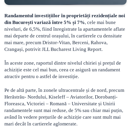
Randamentul investițiilor în proprietăți rezidențiale noi
din București variază între 5% și 7%
, cele mai bune
niveluri, de 6,5%, fiind înregistrate la apartamentele aflate
mai departe de centrul orașului
, în cartierele cu densitate
mai mare, precum Dristor-Vitan, Berceni, Rahova,
Crangași, potrivit JLL Bucharest Living Report.
În aceste zone, raportul dintre nivelul chiriei și prețul de
achiziție este cel mai bun, ceea ce asigură un randament
atractiv pentru o astfel de investiție.
Pe de altă parte, în zonele ultracentrale și de nord, precum
Herăstrău- Nordului, Kiseleff – Aviatorilor, Dorobanți-
Floreasca, Victoriei – Romană – Universitate și Unirii
randamentele sunt mai reduse, de 5% sau chiar mai puțin,
având în vedere prețurile de achiziție care sunt mult mai
mari decât în cartierele aglomerate.