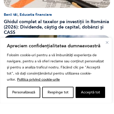
,
Banii tăi
Educatie financiara
Ghidul complet al taxelor pe investiții în România
(2026): Dividende, câștig de capital, dobânzi și
CASS
Apreciem confidențialitatea dumneavoastră
Folosim cookie-uri pentru a vă îmbunătăți experiența de
navigare, pentru a vă oferi reclame sau conținut personalizat
și pentru a analiza traficul nostru. Făcând clic pe "Acceptă
tot", vă dați consimțământul pentru utilizarea cookie-
urilor.
Politica privind cookie-urile
Personalizează
Respinge tot
Acceptă tot
Bursa
Cum a evoluat sectorul bancar listat la BVB? BT și
BRD, față în față după T1 2026