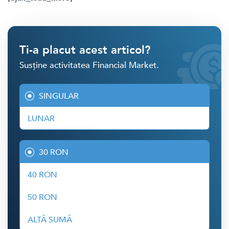
Ti-a placut acest articol?
Susține activitatea Financial Market.
SINGULAR
LUNAR
30 RON
40 RON
50 RON
ALTĂ SUMĂ