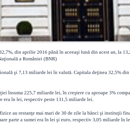
 32,7%, din aprilie 2016 până în aceeaşi lună din acest an, la 13
a Naţională a României (BNR)
onală şi 7,13 miliarde lei în valută. Capitala deţinea 32,5% din 
aţiei însuma 225,7 miliarde lei, în creştere cu aproape 3% compa
 era în lei, respectiv peste 131,5 miliarde lei.
zice au restanţe mai mari de 30 de zile la bănci şi instituţii fi
re parte a sumei era în lei şi euro, respectiv 3,05 miliarde în le