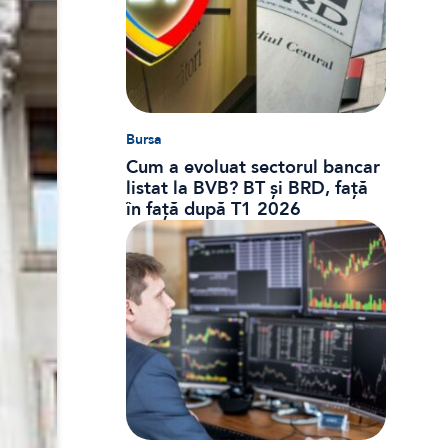
Bursa
Cum a evoluat sectorul bancar
listat la BVB? BT și BRD, față
în față după T1 2026