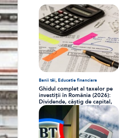
,
Banii tăi
Educatie financiara
Ghidul complet al taxelor pe
investiții în România (2026):
Dividende, câștig de capital,
dobânzi și CASS