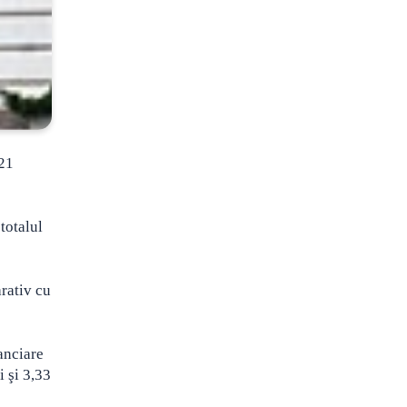
,21
totalul
rativ cu
nanciare
i şi 3,33