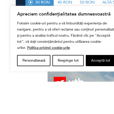
30 RON
40 RON
50 RON
ALTĂ
Apreciem confidențialitatea dumneavoastră
CONTRIBUIE CU
30.00 LEI
Folosim cookie-uri pentru a vă îmbunătăți experiența de
navigare, pentru a vă oferi reclame sau conținut personalizat
și pentru a analiza traficul nostru. Făcând clic pe "Acceptă
tot", vă dați consimțământul pentru utilizarea cookie-
urilor.
Politica privind cookie-urile
Personalizează
Respinge tot
Acceptă tot