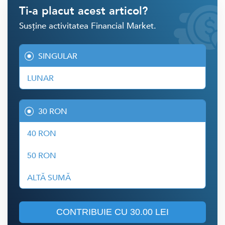
Ti-a placut acest articol?
Susține activitatea Financial Market.
SINGULAR
LUNAR
30 RON
40 RON
50 RON
ALTĂ SUMĂ
CONTRIBUIE CU
30.00 LEI