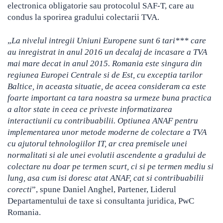
electronica obligatorie sau protocolul SAF-T, care au
condus la sporirea gradului colectarii TVA.
„
La nivelul intregii Uniuni Europene sunt 6 tari*** care
au inregistrat in anul 2016 un decalaj de incasare a TVA
mai mare decat in anul 2015. Romania este singura din
regiunea Europei Centrale si de Est, cu exceptia tarilor
Baltice, in aceasta situatie, de aceea consideram ca este
foarte important ca tara noastra sa urmeze buna practica
a altor state in ceea ce priveste informatizarea
interactiunii cu contribuabilii. Optiunea ANAF pentru
implementarea unor metode moderne de colectare a TVA
cu ajutorul tehnologiilor IT, ar crea premisele unei
normalitati si ale unei evolutii ascendente a gradului de
colectare nu doar pe termen scurt, ci si pe termen mediu si
lung, asa cum isi doresc atat ANAF, cat si contribuabilii
corecti
”, spune Daniel Anghel, Partener, Liderul
Departamentului de taxe si consultanta juridica, PwC
Romania.