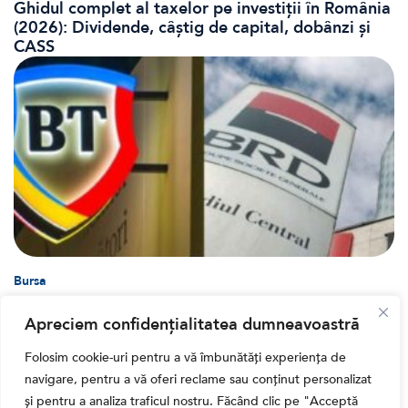
Ghidul complet al taxelor pe investiții în România
(2026): Dividende, câștig de capital, dobânzi și
CASS
Bursa
Cum a evoluat sectorul bancar listat la BVB? BT și
Apreciem confidențialitatea dumneavoastră
BRD, față în față după T1 2026
Folosim cookie-uri pentru a vă îmbunătăți experiența de
navigare, pentru a vă oferi reclame sau conținut personalizat
și pentru a analiza traficul nostru. Făcând clic pe "Acceptă