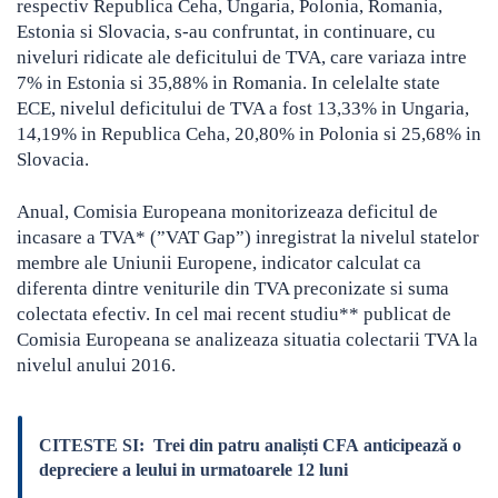
respectiv Republica Ceha, Ungaria, Polonia, Romania,
Estonia si Slovacia, s-au confruntat, in continuare, cu
niveluri ridicate ale deficitului de TVA, care variaza intre
7% in Estonia si 35,88% in Romania. In celelalte state
ECE, nivelul deficitului de TVA a fost 13,33% in Ungaria,
14,19% in Republica Ceha, 20,80% in Polonia si 25,68% in
Slovacia.
Anual, Comisia Europeana monitorizeaza deficitul de
incasare a TVA* (”VAT Gap”) inregistrat la nivelul statelor
membre ale Uniunii Europene, indicator calculat ca
diferenta dintre veniturile din TVA preconizate si suma
colectata efectiv. In cel mai recent studiu** publicat de
Comisia Europeana se analizeaza situatia colectarii TVA la
nivelul anului 2016.
CITESTE SI:
Trei din patru analiști CFA anticipează o
depreciere a leului in urmatoarele 12 luni