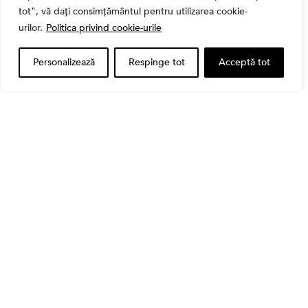
tot", vă dați consimțământul pentru utilizarea cookie-
urilor.
Politica privind cookie-urile
Personalizează
Respinge tot
Acceptă tot
Banii tăi
Când vinzi o acțiune din portofoliu: Cele 7 motive
întemeiate și 4 capcane emoționale (ghid 2026)