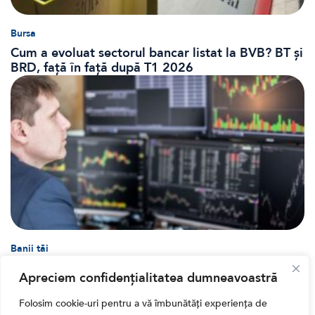
Bursa
Cum a evoluat sectorul bancar listat la BVB? BT și
BRD, față în față după T1 2026
Banii tăi
Când vinzi o acțiune din portofoliu: Cele 7 motive
Apreciem confidențialitatea dumneavoastră
întemeiate și 4 capcane emoționale (ghid 2026)
Folosim cookie-uri pentru a vă îmbunătăți experiența de