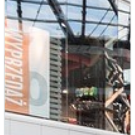
Crypto
Sustainability
Digital payments
BROKERI
TERMENUL ZILEI