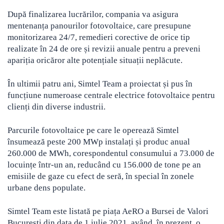
După finalizarea lucrărilor, compania va asigura
mentenanța panourilor fotovoltaice, care presupune
monitorizarea 24/7, remedieri corective de orice tip
realizate în 24 de ore și revizii anuale pentru a preveni
apariția oricăror alte potențiale situații neplăcute.
În ultimii patru ani, Simtel Team a proiectat și pus în
funcțiune numeroase centrale electrice fotovoltaice pentru
clienți din diverse industrii.
Parcurile fotovoltaice pe care le operează Simtel
însumează peste 200 MWp instalați și produc anual
260.000 de MWh, corespondentul consumului a 73.000 de
locuințe într-un an, reducând cu 156.000 de tone pe an
emisiile de gaze cu efect de seră, în special în zonele
urbane dens populate.
Simtel Team este listată pe piața AeRO a Bursei de Valori
București din data de 1 iulie 2021, având, în prezent, o