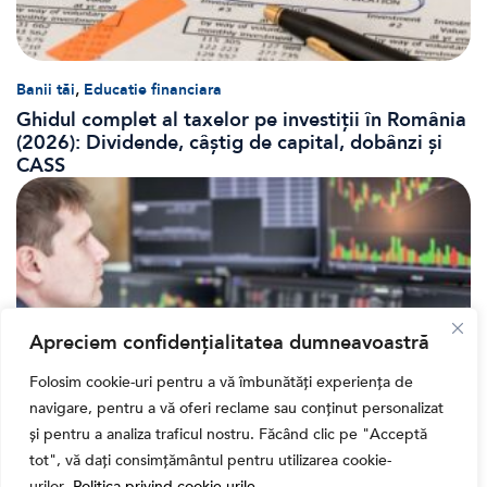
,
Banii tăi
Educatie financiara
Ghidul complet al taxelor pe investiții în România
(2026): Dividende, câștig de capital, dobânzi și
CASS
Apreciem confidențialitatea dumneavoastră
Folosim cookie-uri pentru a vă îmbunătăți experiența de
navigare, pentru a vă oferi reclame sau conținut personalizat
și pentru a analiza traficul nostru. Făcând clic pe "Acceptă
Banii tăi
tot", vă dați consimțământul pentru utilizarea cookie-
Când vinzi o acțiune din portofoliu: Cele 7 motive
urilor.
Politica privind cookie-urile