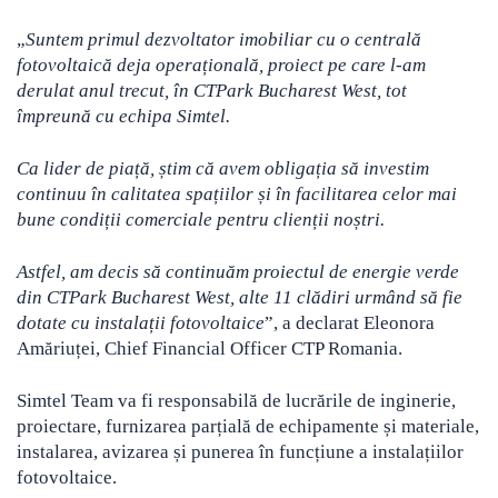
„
Suntem primul dezvoltator imobiliar cu o centrală
fotovoltaică deja operațională, proiect pe care l-am
derulat anul trecut, în CTPark Bucharest West, tot
împreună cu echipa Simtel.
Ca lider de piață, știm că avem obligația să investim
continuu în calitatea spațiilor și în facilitarea celor mai
bune condiții comerciale pentru clienții noștri.
Astfel, am decis să continuăm proiectul de energie verde
din CTPark Bucharest West, alte 11 clădiri urmând să fie
dotate cu instalații fotovoltaice
”, a declarat Eleonora
Amăriuței, Chief Financial Officer CTP Romania.
Simtel Team va fi responsabilă de lucrările de inginerie,
proiectare, furnizarea parțială de echipamente și materiale,
instalarea, avizarea și punerea în funcțiune a instalațiilor
fotovoltaice.