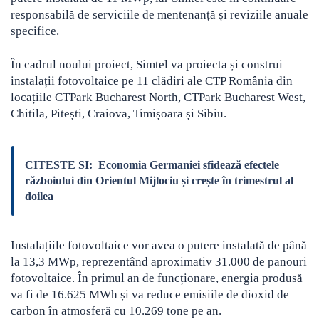
responsabilă de serviciile de mentenanță și reviziile anuale
specifice.
În cadrul noului proiect, Simtel va proiecta și construi
instalații fotovoltaice pe 11 clădiri ale CTP România din
locațiile CTPark Bucharest North, CTPark Bucharest West,
Chitila, Pitești, Craiova, Timișoara și Sibiu.
CITESTE SI:
Economia Germaniei sfidează efectele
războiului din Orientul Mijlociu și crește în trimestrul al
doilea
Instalațiile fotovoltaice vor avea o putere instalată de până
la 13,3 MWp, reprezentând aproximativ 31.000 de panouri
fotovoltaice. În primul an de funcționare, energia produsă
va fi de 16.625 MWh și va reduce emisiile de dioxid de
carbon în atmosferă cu 10.269 tone pe an.