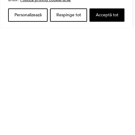
întemeiate și 4 capcane emoționale (ghid 2026)
Personalizează
Respinge tot
Acceptă tot
Bursa
Cum a evoluat sectorul bancar listat la BVB? BT și
BRD, față în față după T1 2026