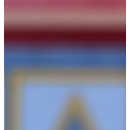
Crypto
Sustainability
Digital payments
BROKERI
TERMENUL ZILEI