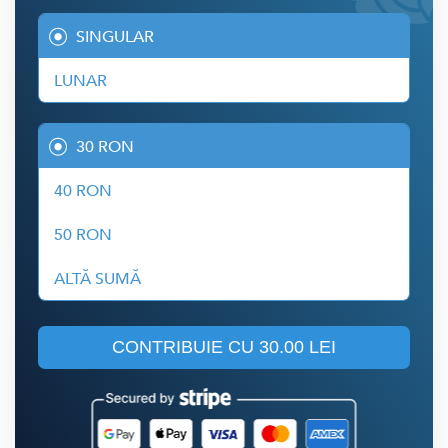
SINGULAR
LUNAR
30 RON
40 RON
50 RON
ALTĂ SUMĂ
CONTRIBUIE CU
30.00 LEI