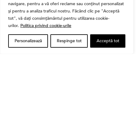
navigare, pentru a vă oferi reclame sau conținut personalizat
și pentru a analiza traficul nostru. Făcând clic pe "Acceptă
tot", vă dați consimțământul pentru utilizarea cookie-
urilor.
Politica privind cookie-urile
Personalizează
Respinge tot
Acceptă tot
Bursa
Cum a evoluat sectorul bancar listat la BVB? BT și
BRD, față în față după T1 2026