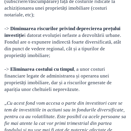
(subscriere/răscumpărare) față de costurile ridicate la
achiziționarea unei proprietăți imobiliare (costuri
notariale, etc);
->
Diminuarea riscurilor privind deprecierea prețului
investiție
i datorat evoluției nefaste a dezvoltării urbane.
Fondul are o expunere indirectă foarte diversificată, atât
din punct de vedere regional, cât și a tipurilor de
proprietăți imobiliare;
->
Eliminarea costului cu timpul
, a unor costuri
financiare legate de administrarea și operarea unei
proprietăți imobiliare, dar și a riscurilor generate de
apariția unor cheltuieli neprevăzute.
„
Cu acest fond vom accesa o parte din investitori care se
tem de investitiile in actiuni sau in fondurile diversificate,
pentru ca au volatilitate. Este posibil ca acele persoane sa
fie mai atente la cat vor primi trimestrial din partea
fondului si nu vor mai fi atat de puternic afectate de