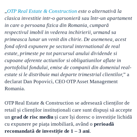
„
OTP Real Estate & Construction
este o alternativă la
clasica investitie intr-o garsonieră sau într-un apartament
in care o persoana fizica din Romania, cumpară
respectivul imobil in vederea inchirierii, urmand sa
primeasca lunar un venit din chirie. De asemenea, acest
fond oferă expunere pe sectorul international de real
estate, primeste pe tot parcursul anului dividende si
cupoane aferente actiunilor si obligatiunilor aflate in
portofoliul fondului, emise de companii din domeniul real-
estate si le distribuie mai departe trimestrial clientilor,
” a
declarat Dan Popovici, CEO OTP Asset Management
Romania.
OTP Real Estate & Construction se adresează clienților de
retail și clienților instituționali care sunt dispuși să accepte
un
grad de risc mediu
și care își doresc o investiție lichidă
cu expunere pe piața imobiliară, având o
perioadă
recomandată de investiție de 1 – 3 ani
.