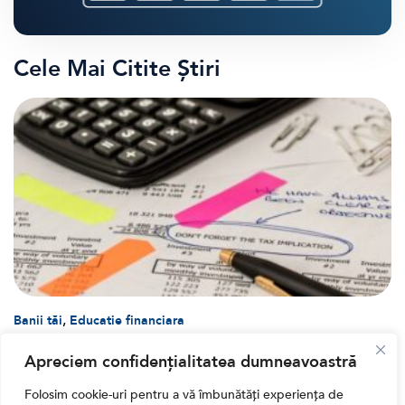
Cele Mai Citite Știri
,
Banii tăi
Educatie financiara
Ghidul complet al taxelor pe investiții în România
Apreciem confidențialitatea dumneavoastră
(2026): Dividende, câștig de capital, dobânzi și
CASS
Folosim cookie-uri pentru a vă îmbunătăți experiența de