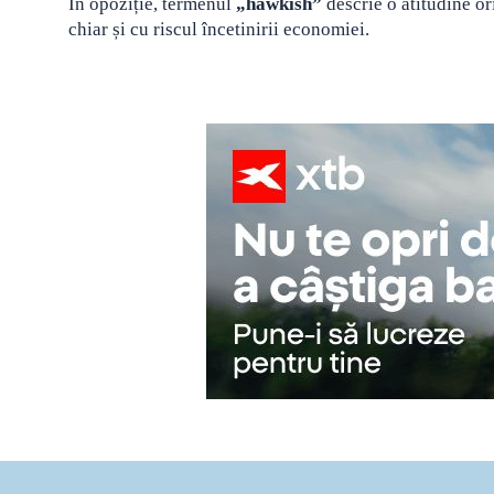
În opoziție, termenul
„hawkish”
descrie o atitudine ori
chiar și cu riscul încetinirii economiei.