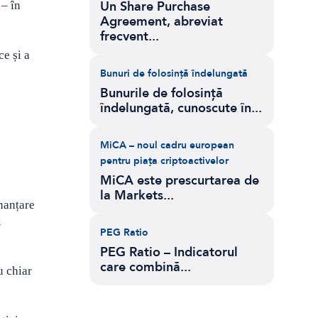
Un Share Purchase
 – în
Agreement, abreviat
frecvent...
e și a
Bunuri de folosință îndelungată
Bunurile de folosință
îndelungată, cunoscute în...
MiCA – noul cadru european
pentru piața criptoactivelor
MiCA este prescurtarea de
la Markets...
inanțare
i
PEG Ratio
PEG Ratio – Indicatorul
care combină...
u chiar