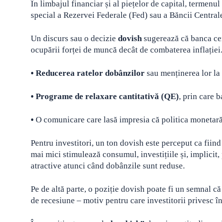
În limbajul financiar și al piețelor de capital, termenul
special a Rezervei Federale (Fed) sau a Băncii Central
Un discurs sau o decizie
dovish
sugerează că banca cen
ocupării forței de muncă decât de combaterea inflației. 
• Reducerea ratelor dobânzilor
sau menținerea lor la 
• Programe de relaxare cantitativă (QE)
, prin care 
•
O comunicare care lasă impresia că politica monetară
Pentru investitori, un ton dovish este perceput ca fiin
mai mici stimulează consumul, investițiile și, implicit, 
atractive atunci când dobânzile sunt reduse.
Pe de altă parte, o poziție dovish poate fi un semnal că
de recesiune – motiv pentru care investitorii privesc î