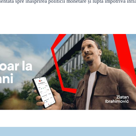
entată spre înăsprirea politicii monetare și lupta împotriva infla