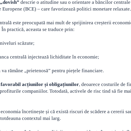
„dovish”
descrie o atitudine sau o orientare a băncilor centrale
e Europene (BCE) – care favorizează politici monetare relaxate.
trală este preocupată mai mult de sprijinirea creșterii economic
În practică, aceasta se traduce prin:
niveluri scăzute;
banca centrală injectează lichiditate în economie;
 va rămâne „prietenosă” pentru piețele financiare.
d
favorabil acțiunilor și obligațiunilor
, deoarece costurile de f
profiturile companiilor. Totodată, activele de risc tind să fie ma
 economia încetinește și că există riscuri de scădere a cererii sa
ntotdeauna contextul mai larg.