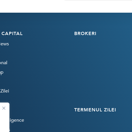
 CAPITAL
BROKERI
News
onal
ap
Zilei
TERMENUL ZILEI
 Intelligence
rends