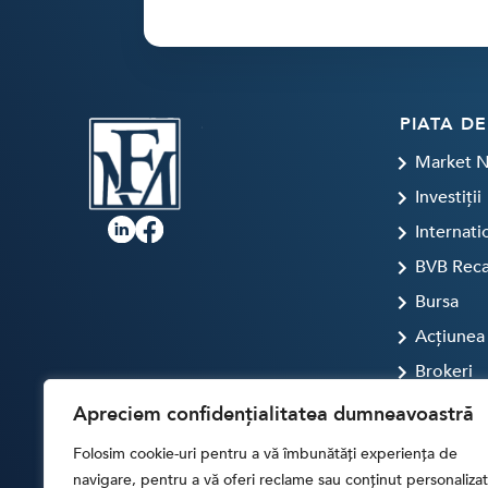
PIATA DE
Market 
Investiții
Internati
BVB Rec
Bursa
Acțiunea 
Brokeri
FINTECH
Apreciem confidențialitatea dumneavoastră
Artificial
Folosim cookie-uri pentru a vă îmbunătăți experiența de
Digital T
navigare, pentru a vă oferi reclame sau conținut personalizat