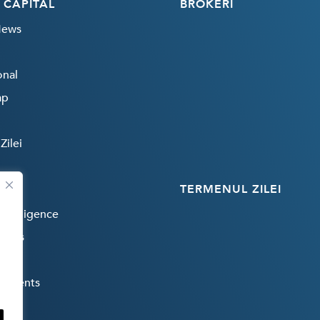
 CAPITAL
BROKERI
News
onal
ap
Zilei
TERMENUL ZILEI
 Intelligence
rends
payments