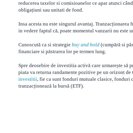
reducerea taxelor si comisioanelor ce apar atunci cân
obligațiuni sau unitati de fond.
Insa acesta nu este singurul avantaj. Tranzacționarea f
in vedere faptul că, poate momentul vanzarii nu este un
Cunoscută ca si strategie
buy and hold
(cumpără si păs
financiare si păstrarea lor pe termen lung.
Spre deosebire de investitia activă care urmarește să p
piata va returna randamente pozitive pe un orizont de
investitii
, fie ca sunt fonduri mutuale clasice, fonduri
tranzacționează la bursă (ETF).