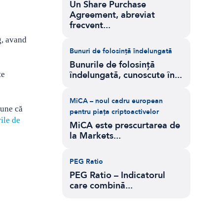
Un Share Purchase
Agreement, abreviat
frecvent...
g, avand
Bunuri de folosință îndelungată
Bunurile de folosință
îndelungată, cunoscute în...
te
MiCA – noul cadru european
pune că
pentru piața criptoactivelor
ile de
MiCA este prescurtarea de
la Markets...
PEG Ratio
PEG Ratio – Indicatorul
care combină...