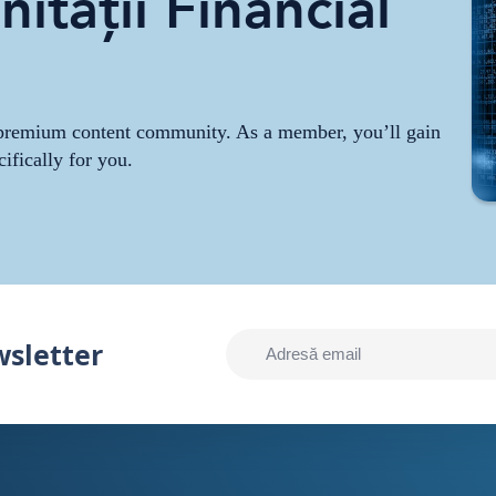
ității Financial
r premium content community. As a member, you’ll gain
cifically for you.
wsletter