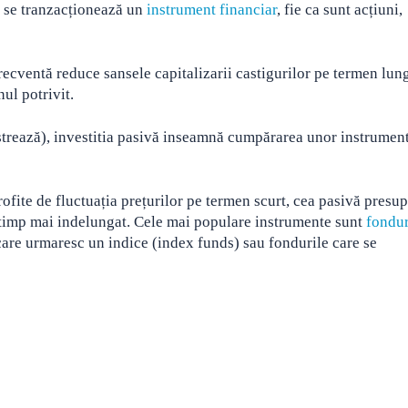
d se tranzacționează un
instrument financiar
, fie ca sunt acțiuni,
recventă reduce sansele capitalizarii castigurilor pe termen lun
ul potrivit.
trează), investitia pasivă inseamnă cumpărarea unor instrumen
rofite de fluctuația prețurilor pe termen scurt, cea pasivă presu
 timp mai indelungat. Cele mai populare instrumente sunt
fondur
 care urmaresc un indice (index funds) sau fondurile care se