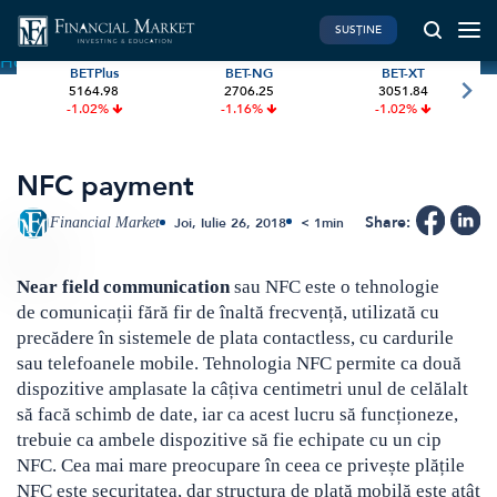
SUSȚINE
Home
»
Terms
»
NFC payment
BETPlus
BET-NG
BET-XT
5164.98
2706.25
3051.84
PIATA DE CAPITAL
FINANTE PERSONALE
-1.02%
-1.16%
-1.02%
Market News
Banii tăi
Investiții
Educatie financiara
NFC payment
International
Pensie & taxe
Share:
Financial Market
Joi, Iulie 26, 2018
< 1
min
BVB Recap
Credite
Bursa
Asigurari
Near field communication
sau NFC este o tehnologie
de comunicații fără fir de înaltă frecvență, utilizată cu
Acțiunea Zilei
Start-Up
precădere în sistemele de plata contactless, cu cardurile
Brokeri
sau telefoanele mobile. Tehnologia
NFC permite ca două
dispozitive amplasate la câțiva centimetri unul de celălalt
să facă schimb de date,
iar ca acest
lucru să funcționeze,
FINTECH
GREEN FINANCE
trebuie ca ambele dispozitive să fie echipate cu un cip
Artificial Intelligence
ESG Investments
NFC. Cea mai mare preocupare în ceea ce privește plățile
NFC este securitatea, dar structura de plată mobilă este atât
Digital Trends
Renewable Energy