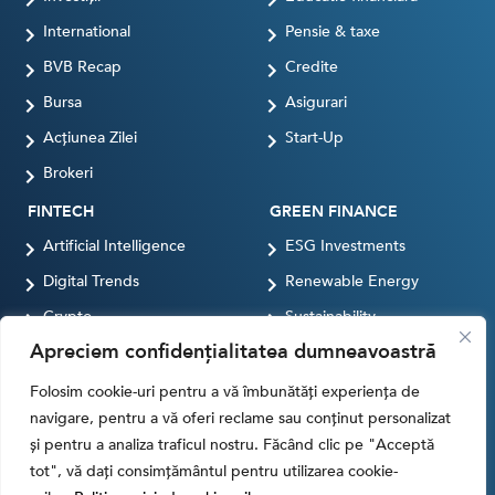
International
Pensie & taxe
BVB Recap
Credite
Bursa
Asigurari
Acțiunea Zilei
Start-Up
Brokeri
FINTECH
GREEN FINANCE
Artificial Intelligence
ESG Investments
Digital Trends
Renewable Energy
Crypto
Sustainability
Apreciem confidențialitatea dumneavoastră
Digital payments
BROKERI
TERMENUL ZILEI
Folosim cookie-uri pentru a vă îmbunătăți experiența de
navigare, pentru a vă oferi reclame sau conținut personalizat
și pentru a analiza traficul nostru. Făcând clic pe "Acceptă
tot", vă dați consimțământul pentru utilizarea cookie-
Termeni si conditii
Politica de cookies