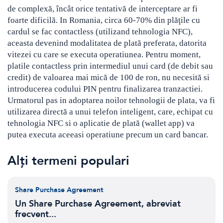
de complexă, încât orice tentativă de interceptare ar fi
Crypto
Sustainability
foarte dificilă. In Romania, c
irca 60-70% din plăţile cu
cardul se fac contactless (utilizand tehnologia NFC),
Digital payments
aceasta devenind modalitatea de plată preferata, datorita
vitezei cu care se executa operatiunea. Pentru moment,
BROKERI
TERMENUL ZILEI
platile contactless prin intermediul unui card (de debit sau
credit) de valoarea mai mică de 100 de ron, nu necesită si
introducerea codului PIN pentru finalizarea tranzactiei.
Urmatorul pas in adoptarea noilor tehnologii de plata, va fi
utilizarea directă a unui telefon inteligent, care, echipat cu
tehnologia NFC si o aplicatie de plată (wallet app) va
putea executa aceeasi operatiune precum un card bancar.
Alți termeni populari
Share Purchase Agreement
Un Share Purchase Agreement, abreviat
frecvent...