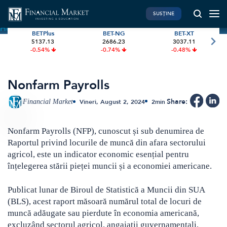
SUSȚINE
Home
»
Terms
»
Nonfarm Payrolls
BETPlus
BET-NG
BET-XT
5137.13
2686.23
3037.11
PIATA DE CAPITAL
FINANTE PERSONALE
-0.54%
-0.74%
-0.48%
Market News
Banii tăi
Investiții
Educatie financiara
Nonfarm Payrolls
International
Pensie & taxe
Share:
Financial Market
Vineri, August 2, 2024
2
min
BVB Recap
Credite
Bursa
Asigurari
Nonfarm Payrolls (NFP), cunoscut și sub denumirea de
Raportul privind locurile de muncă din afara sectorului
Acțiunea Zilei
Start-Up
agricol, este un indicator economic esențial pentru
Brokeri
înțelegerea stării pieței muncii și a economiei americane.
Publicat lunar de Biroul de Statistică a Muncii din SUA
FINTECH
GREEN FINANCE
(BLS), acest raport măsoară numărul total de locuri de
Artificial Intelligence
ESG Investments
muncă adăugate sau pierdute în economia americană,
excluzând sectorul agricol, angajații guvernamentali,
Digital Trends
Renewable Energy