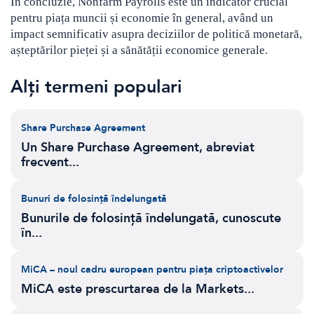
În concluzie, Nonfarm Payrolls este un indicator crucial
pentru piața muncii și economie în general, având un
impact semnificativ asupra deciziilor de politică monetară,
așteptărilor pieței și a sănătății economice generale.
Alți termeni populari
Share Purchase Agreement
Un Share Purchase Agreement, abreviat
frecvent...
Bunuri de folosință îndelungată
Bunurile de folosință îndelungată, cunoscute
în...
MiCA – noul cadru european pentru piața criptoactivelor
MiCA este prescurtarea de la Markets...