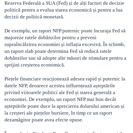
Rezerva Federală a SUA (Fed) și de alți factori de decizie
politică pentru a evalua starea economică și pentru a lua
decizii de politică monetară.
De exemplu, un raport NFP puternic poate încuraja Fed să
majoreze ratele dobânzilor pentru a preveni
supraîncălzirea economiei și inflația excesivă. În schimb,
un raport slab poate determina Fed să reducă ratele
dobânzilor sau să adopte alte măsuri de stimulare pentru a
sprijini creșterea economică.
Piețele financiare reacționează adesea rapid și puternic la
datele NFP, deoarece acestea influențează așteptările
privind viitoarele politici ale Fed și starea generală a
economiei. De exemplu, un raport NFP mai bun decât
așteptările poate duce la aprecierea dolarului american și
la creșteri ale piețelor bursiere, în timp ce un raport
dezamăgitor poate avea efecte opuse.