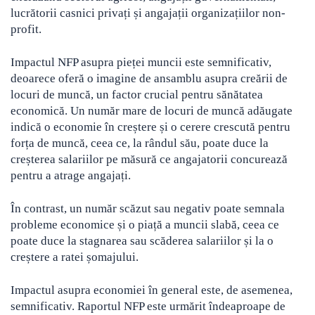
lucrătorii casnici privați și angajații organizațiilor non-
Crypto
Sustainability
profit.
Digital payments
Impactul NFP asupra pieței muncii este semnificativ,
deoarece oferă o imagine de ansamblu asupra creării de
BROKERI
TERMENUL ZILEI
locuri de muncă, un factor crucial pentru sănătatea
economică. Un număr mare de locuri de muncă adăugate
indică o economie în creștere și o cerere crescută pentru
forța de muncă, ceea ce, la rândul său, poate duce la
creșterea salariilor pe măsură ce angajatorii concurează
pentru a atrage angajați.
În contrast, un număr scăzut sau negativ poate semnala
probleme economice și o piață a muncii slabă, ceea ce
poate duce la stagnarea sau scăderea salariilor și la o
creștere a ratei șomajului.
Impactul asupra economiei în general este, de asemenea,
semnificativ. Raportul NFP este urmărit îndeaproape de