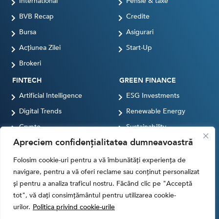
International
Pensie & taxe
BVB Recap
Credite
Bursa
Asigurari
Acțiunea Zilei
Start-Up
Brokeri
FINTECH
GREEN FINANCE
Artificial Intelligence
ESG Investments
Digital Trends
Renewable Energy
Crypto
Sustainability
Apreciem confidențialitatea dumneavoastră
Digital payments
BROKERI
TERMENUL ZILEI
Folosim cookie-uri pentru a vă îmbunătăți experiența de
navigare, pentru a vă oferi reclame sau conținut personalizat
și pentru a analiza traficul nostru. Făcând clic pe "Acceptă
tot", vă dați consimțământul pentru utilizarea cookie-
Termeni si conditii
Politica de cookies
urilor.
Politica privind cookie-urile
Politica de Confidentialitate
Contact