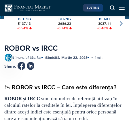
SUSȚINE
Home
»
Terms
»
ROBOR vs IRCC
BETPlus
BET-NG
BET-XT
5137.13
2686.23
3037.11
PIATA DE CAPITAL
FINANTE PERSONALE
-0.54%
-0.74%
-0.48%
Market News
Banii tăi
Investiții
Educatie financiara
ROBOR vs IRCC
International
Pensie & taxe
Financial Market
Sâmbătă, Martie 22, 2025
< 1
min
BVB Recap
Credite
Share:
Bursa
Asigurari
Acțiunea Zilei
Start-Up
📉 ROBOR vs IRCC – Care este diferența?
Brokeri
ROBOR și IRCC
sunt doi indici de referință utilizați în
calculul ratelor la creditele în lei. Înțelegerea diferențelor
FINTECH
GREEN FINANCE
dintre acești indici este esențială pentru orice persoană
care are sau intenționează să ia un credit.
Artificial Intelligence
ESG Investments
Digital Trends
Renewable Energy