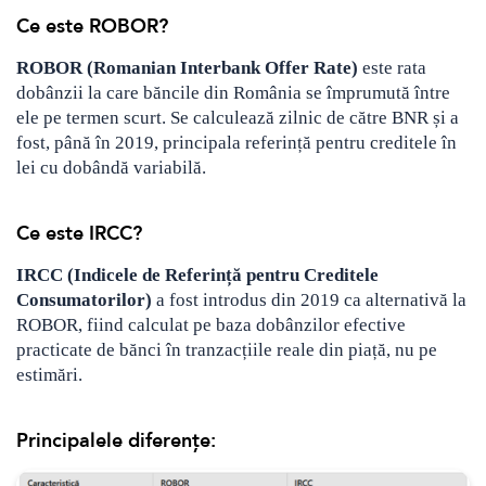
Ce este ROBOR?
Crypto
Sustainability
ROBOR (Romanian Interbank Offer Rate)
este rata
Digital payments
dobânzii la care băncile din România se împrumută între
ele pe termen scurt. Se calculează zilnic de către BNR și a
BROKERI
TERMENUL ZILEI
fost, până în 2019, principala referință pentru creditele în
lei cu dobândă variabilă.
Ce este IRCC?
IRCC (Indicele de Referință pentru Creditele
Consumatorilor)
a fost introdus din 2019 ca alternativă la
ROBOR, fiind calculat pe baza dobânzilor efective
practicate de bănci în tranzacțiile reale din piață, nu pe
estimări.
Principalele diferențe: