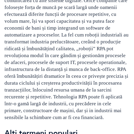
comunicarea cu alte sisteme digitale. Orice companie care
folosește forța de muncă pe scară largă unde oamenii
Crypto
Sustainability
efectuează diferite funcții de procesare repetitive, cu
Digital payments
volum mare, își va spori capacitatea și va putea face
economii de bani și timp integrand un software de
automatizare a proceselor. La fel cum roboții industriali au
BROKERI
TERMENUL ZILEI
transformat industria prelucrătoare, creând o producție
ridicată și îmbunătățind calitatea, „roboții” RPA pot
revoluționa modul în care gândim și gestionăm procesele
de afaceri, procesele de suport IT, procesele operationale,
infrastructura de la distanță și munca de back-office. RPA
oferă îmbunătățiri dramatice în ceea ce privește precizia și
durata ciclului și creșterea productivității în procesarea
tranzacțiilor, înlocuind resursa umana de la sarcini
recurente și repetitive. Tehnologia RPA poate fi aplicată
într-o gamă largă de industrii, cu precădere in cele
primare, constructoare de mașini, dar și in industrii mai
sensibile la schimbare cum ar fi cea financiară.
Alți termeni populari