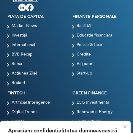
PIATA DE CAPITAL
FINANTE PERSONALE
Market News
Banii tăi
Investiții
Educatie financiara
International
Pensie & taxe
BVB Recap
Credite
Bursa
Asigurari
Acțiunea Zilei
Start-Up
Brokeri
FINTECH
GREEN FINANCE
Artificial Intelligence
ESG Investments
Digital Trends
Renewable Energy
Crypto
Sustainability
Apreciem confidențialitatea dumneavoastră
Digital payments