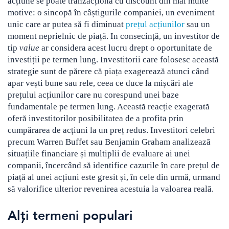
acțiune se poate tranzacționa cu discount din mai multe
motive: o sincopă în câștigurile companiei, un eveniment
Crypto
Sustainability
unic care ar putea să fi diminuat
prețul acțiunilor
sau un
Digital payments
moment neprielnic de piață. In consecință, un investitor de
tip
value
ar considera acest lucru drept o oportunitate de
investiții pe termen lung. Investitorii care folosesc această
BROKERI
TERMENUL ZILEI
strategie sunt de părere că piața exagerează atunci când
apar vești bune sau rele, ceea ce duce la mișcări ale
prețului acțiunilor care nu corespund unei baze
fundamentale pe termen lung. Această reacție exagerată
oferă investitorilor posibilitatea de a profita prin
cumpărarea de acțiuni la un preț redus. Investitori celebri
precum Warren Buffet sau Benjamin Graham analizează
situațiile financiare și multiplii de evaluare ai unei
companii, încercând să identifice cazurile în care prețul de
piață al unei acțiuni este gresit și, în cele din urmă, urmand
să valorifice ulterior revenirea acestuia la valoarea reală.
Alți termeni populari