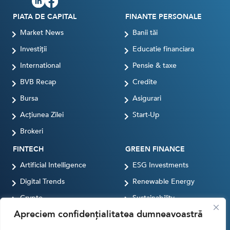
PIATA DE CAPITAL
FINANTE PERSONALE
Market News
Banii tăi
Investiții
Educatie financiara
International
Pensie & taxe
BVB Recap
Credite
Bursa
Asigurari
Acțiunea Zilei
Start-Up
Brokeri
FINTECH
GREEN FINANCE
Artificial Intelligence
ESG Investments
Digital Trends
Renewable Energy
Crypto
Sustainability
Apreciem confidențialitatea dumneavoastră
Digital payments