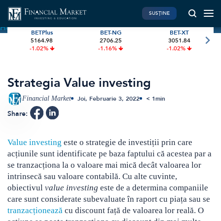
SUSȚINE
Home
»
Terms
»
Strategia Value investing
BETPlus
BET-NG
BET-XT
5164.98
2706.25
3051.84
PIATA DE CAPITAL
FINANTE PERSONALE
-1.02%
-1.16%
-1.02%
Market News
Banii tăi
Investiții
Educatie financiara
Strategia Value investing
International
Pensie & taxe
Financial Market
Joi, Februarie 3, 2022
< 1
min
BVB Recap
Credite
Share:
Bursa
Asigurari
Acțiunea Zilei
Start-Up
Value investing
este o strategie de investiții prin care
acțiunile sunt identificate pe baza faptului că acestea par a
Brokeri
se tranzacționa la o valoare mai mică decât valoarea lor
intrinsecă sau valoare contabilă. Cu alte cuvinte,
obiectivul
value investing
este de a determina companiile
FINTECH
GREEN FINANCE
care sunt considerate subevaluate în raport cu piața sau se
Artificial Intelligence
ESG Investments
tranzacționează
cu discount față de valoarea lor reală. O
Digital Trends
Renewable Energy