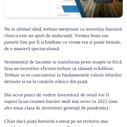
Nu in ultimul rând, trebuie menționat ca investiția bursieră
clasica este un sport de anduranță. Vremea buna sau
pantele line pot fi schimbate cu vreme rea si pante brutale,
de o manieră spectaculoasă.
Sentimentul de lacomie se transforma peste noapte in frică.
Insa un investitor eficient trebuie să rămană echilibrat.
Trebuie sa se concentreze la fundamentele valorii titlurilor
detinute si nu la cotațiile zilnice din piață.
Din acest punct de vedere investitorii de retail vor fi
supusi la un examen bursier mult mai sever in 2022 (mai
ales noua clasa de investitori generați de pandemie).
Chiar dacă piața bursieră a intrat pe un teritoriu mai