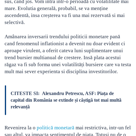
sus, cand jos. Vom intra intr-o perioadă cu volatilitate mai
mare. Evolutia generală, probabil, se va menține
ascendentă, insa creșterea va fi una mai rezervată si mai
selectivă.
Amânarea inversarii trendului politicii monetare pană
cand fenomenul inflationist a devenit nu doar evident ci
aproape virulent, a oferit cateva luni suplimentare unui
trend bursier multianual de crestere. Insă plata acestui
răgaz va fi sub forma unei volatilități bursiere care va testa
mult mai sever experienta si disciplina investitorilor.
CITESTE SI:
Alexandru Petrescu, ASF: Piața de
capital din România se extinde și câștigă tot mai multă
relevanță
Revenirea la o
politică monetară
mai restrictiva, intr-un fel
sau altul, va impacta sentimentul de piata. Totusi nu de o