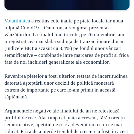
Volatilitatea
a reatins cote inalte pe piata locala iar noua
tulpină Covid19 – Omicron, a revigorat prezenta
vânzătorilor. La finalul luni trecute, pe 26 noiembrie, am
inregistrat cea mai slabă sedință de tranzactionare din an
(indicele BET a scazut cu 3.4%)
pe fondul unor vânzari
semnificative – combinatie intre marcarea de profit si frica
fata de noi inchideri generalizate ale economiilor.
Revenirea pietelor a fost, ulterior, testata de incertitudinea
datorată așteptării unor decizii de politică monetară
extrem de importante pe care le-am primit in această
săptămană.
Argumentele negative ale finalului de an ne retestează
profilul de risc. Atat timp cât piata a crescut, fără corecții
semnificative, apetitul de risc a devenit din ce in ce mai
ridicat. Frica de a pierde trendul de crestere a fost, in acest