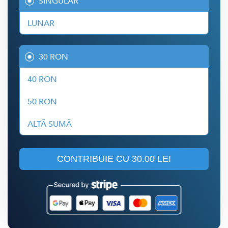
SINGULAR
LUNAR
30 RON
40 RON
50 RON
ALTĂ SUMĂ
CONTRIBUIE CU
30.00 LEI