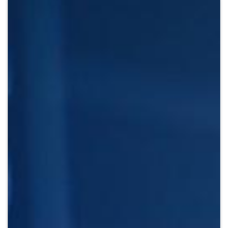
Crypto
Sustainability
Digital payments
BROKERI
TERMENUL ZILEI