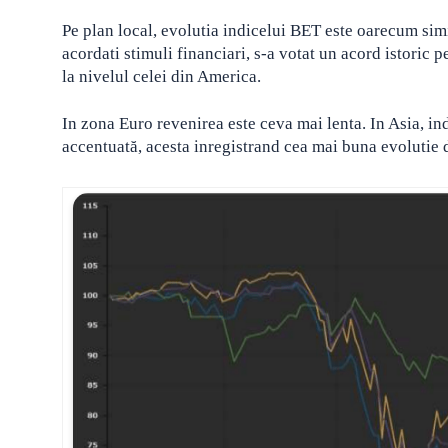
Pe plan local, evolutia indicelui BET este oarecum sim
acordati stimuli financiari, s-a votat un acord istoric 
la nivelul celei din America.
In zona Euro revenirea este ceva mai lenta. In Asia, 
accentuată, acesta inregistrand cea mai buna evolutie d