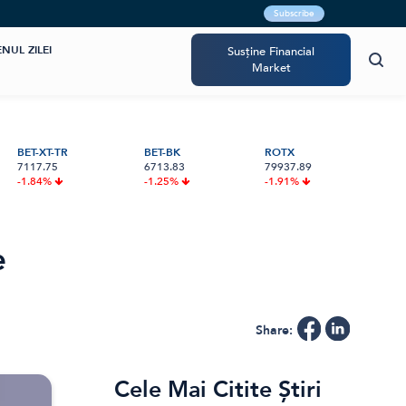
Subscribe
NUL ZILEI
Susține
Financial
Market
BET-XT-TR
BET-BK
ROTX
7117.75
6713.83
79937.89
-1.84%
-1.25%
-1.91%
BVB COBOARĂ MIERCURI CU 0,57% —
ANYTIME ROMÂNIA ȘI BRD ADUC
BITCOIN ÎȘI MENȚINE AVANSUL, ÎN
GREENVOLT NEXT DEZVOLTĂ 11
e
TOȚI CEI NOUĂ INDICI PE ROȘU.
ASIGURAREA RCA DIRECT ÎN APLICAȚIA
TIMP CE TOKENIZAREA ACTIVELOR
PROIECTE FOTOVOLTAICE PENTRU
TRANSPORT TRADE SERVICES URCĂ CU
YOU BRD
FINANCIARE CÂȘTIGĂ TEREN
AUTOCONSUM ÎN DOBROGEA, CU O
3,04%, CRIS-TIM PIERDE 3%
PUTERE INSTALATĂ DE 2,5 MW
Share:
Cele Mai Citite Știri