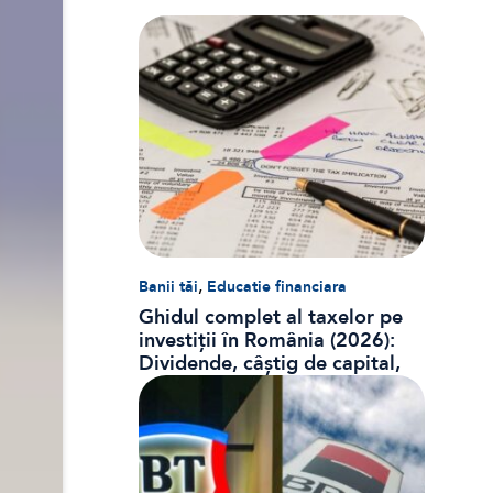
,
Banii tăi
Educatie financiara
Ghidul complet al taxelor pe
investiții în România (2026):
Dividende, câștig de capital,
dobânzi și CASS