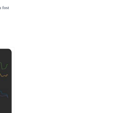
u fost