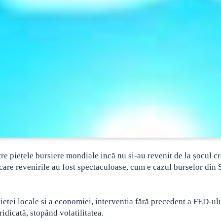
re piețele bursiere mondiale incă nu si-au revenit de la șocul cr
are revenirile au fost spectaculoase
, cum e cazul burselor din 
ietei locale si a economiei, interventia fără precedent a FED-ulu
dicată, stopând volatilitatea.