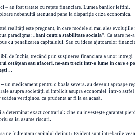
 – au fost tratate cu rețete financiare. Lumea banilor ieftini,
amploare nebanuită atenuand pana la dispariție criza economica.
tei realități este pregnant, in care modele si mai ales evoluțiile 
noua paradigma: „
bani contra stabilitate sociala
”. Ca atare ne-
us cu penalizarea capitalului. Sau cu ideea ajutoarelor financia
bil de închis, trecând prin susținerea financiara a unor intregi
ui cetățean sau afaceri, ne-am trezit intr-o lume in care e po
ești
…
t – un medicament pentru o boala severa, au devenit aproape re
ale asupra societății si implicit asupra economiei. Într-o astfel
ar scădea vertiginos, ca prudenta ar fi la ea acasă.
i a determinat exact contrariul: cine nu investește garantat pier
oriu sa isi asume riscuri.
sa ne îndreptăm capitalul deținut? Evident sunt întrebările veșn