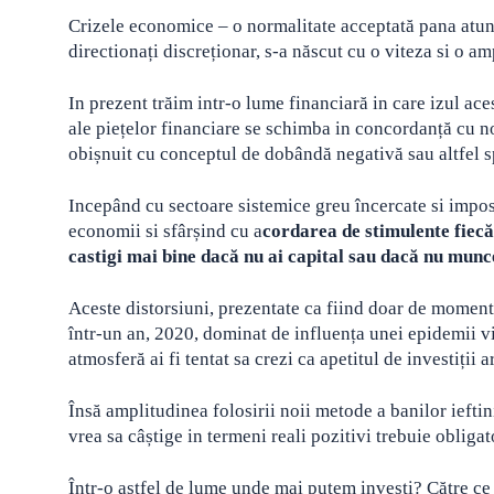
Crizele economice – o normalitate acceptată pana atunci
directionați discreționar, s-a născut cu o viteza si o 
In prezent trăim intr-o lume financiară in care izul aces
ale piețelor financiare se schimba in concordanță cu 
obișnuit cu conceptul de dobândă negativă sau altfel sp
Incepând cu sectoare sistemice greu încercate si imposi
economii si sfârșind cu a
cordarea de stimulente fiecăr
castigi mai bine dacă nu ai capital sau dacă nu munc
Aceste distorsiuni, prezentate ca fiind doar de momen
într-un an, 2020, dominat de influența unei epidemii vir
atmosferă ai fi tentat sa crezi ca apetitul de investiții 
Însă amplitudinea folosirii noii metode a banilor ieftin
vrea sa câștige in termeni reali pozitivi trebuie obligat
Într-o astfel de lume unde mai putem investi? Către ce 