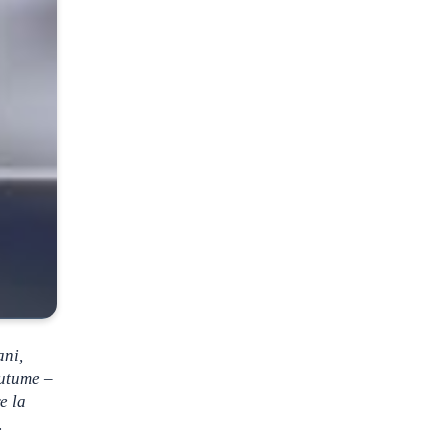
ani,
cutume
–
e la
.