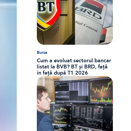
Bursa
Cum a evoluat sectorul bancar
listat la BVB? BT și BRD, față
în față după T1 2026