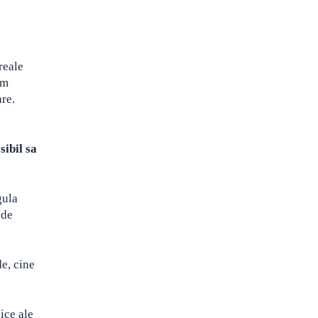
reale
am
re.
sibil sa
gula
 de
de, cine
ice ale