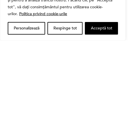
și pentru a analiza traficul nostru. Făcând clic pe "Acceptă
tot", vă dați consimțământul pentru utilizarea cookie-
urilor.
Politica privind cookie-urile
Personalizează
Respinge tot
Acceptă tot
Bursa
Cum a evoluat sectorul bancar listat la BVB? BT și
BRD, față în față după T1 2026