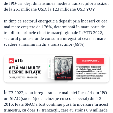
de IPO-uri, deși dimensiunea medie a tranzacțiilor a scăzut
de la 261 milioane USD, la 123 milioane USD YOY.
În timp ce sectorul energetic a depășit prin încasări cu cea
mai mare creștere de 176%, determinată în mare parte de
trei dintre primele cinci tranzacții globale în YTD 2022,
sectorul produselor de consum a înregistrat cea mai mare
scădere a mărimii medii a tranzacțiilor (69%).
În T3 2022, s-au înregistrat cele mai mici încasări din IPO-
uri SPAC (societăți de achiziție cu scop special) din T3
2016. Piața SPAC a fost continuu pusă la încercare în acest
trimestru, cu doar 17 tranzacții, care au strâns 0,9 miliarde