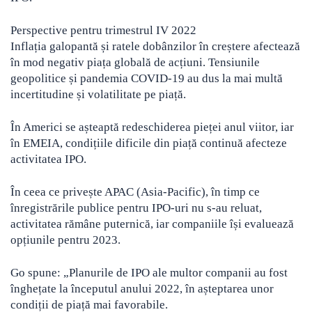
Perspective pentru trimestrul IV 2022
Inflația galopantă și ratele dobânzilor în creștere afectează
în mod negativ piața globală de acțiuni. Tensiunile
geopolitice și pandemia COVID-19 au dus la mai multă
incertitudine și volatilitate pe piață.
În Americi se așteaptă redeschiderea pieței anul viitor, iar
în EMEIA, condițiile dificile din piață continuă afecteze
activitatea IPO.
În ceea ce privește APAC (Asia-Pacific), în timp ce
înregistrările publice pentru IPO-uri nu s-au reluat,
activitatea rămâne puternică, iar companiile își evaluează
opțiunile pentru 2023.
Go spune: „Planurile de IPO ale multor companii au fost
înghețate la începutul anului 2022, în așteptarea unor
condiții de piață mai favorabile.