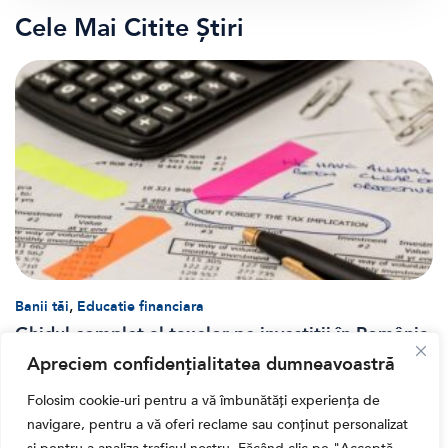
Cele Mai Citite Știri
,
Banii tăi
Educatie financiara
Ghidul complet al taxelor pe investiții în România
(2026): Dividende, câștig de capital, dobânzi și
Apreciem confidențialitatea dumneavoastră
CASS
Folosim cookie-uri pentru a vă îmbunătăți experiența de
navigare, pentru a vă oferi reclame sau conținut personalizat