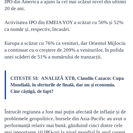
IPO din America a ajuns la cel mai scăzut nivel din ultimii
20 de ani.
Activitatea IPO din EMEIA YOY a scăzut cu 50% și 52%
ca număr și, respectiv, încasări.
Europa a scăzut cu 76% ca venituri, dar Orientul Mijlociu
a continuat cu o creștere de 209% a veniturilor, în pofida
unei scăderi de 51% a numărului de tranzacții.
CITESTE SI:
ANALIZĂ XTB, Claudiu Cazacu: Cupa
Mondială, în sferturile de finală, dar nu și economia.
Cine câștigă, de fapt?
Întrucât regiunea a fost mai puțin afectată de inflație și de
problemele geopolitice, bursele din Asia-Pacific au avut o
performanță relativ mai bună, găzduind cinci dintre cele
mai importante 10 IPO-uri la nivel mondial în anul curent.