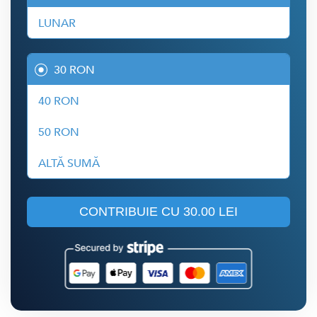
LUNAR
30 RON
40 RON
50 RON
ALTĂ SUMĂ
CONTRIBUIE CU
30.00 LEI