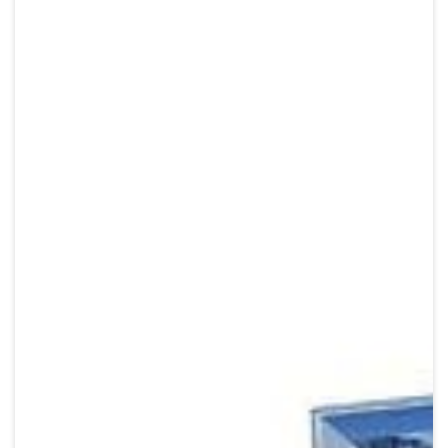
Crypto
Sustainability
Digital payments
BROKERI
TERMENUL ZILEI