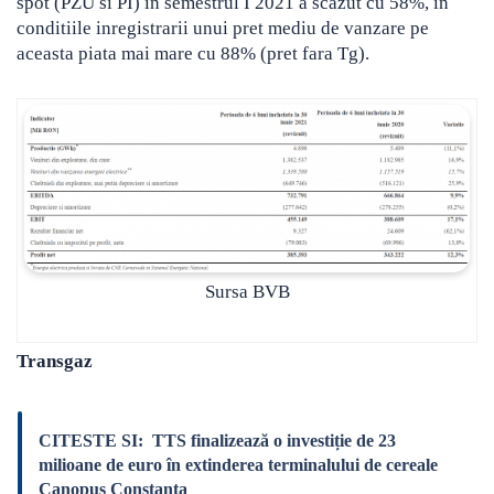
spot (PZU si PI) in semestrul I 2021 a scazut cu 58%, in
conditiile inregistrarii unui pret mediu de vanzare pe
aceasta piata mai mare cu 88% (pret fara Tg).
Sursa BVB
Transgaz
CITESTE SI:
TTS finalizează o investiție de 23
milioane de euro în extinderea terminalului de cereale
Canopus Constanța