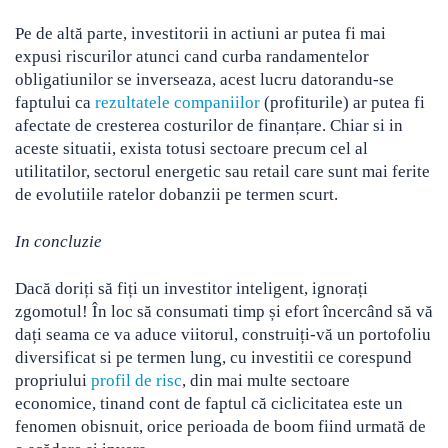
Pe de altă parte, investitorii in actiuni ar putea fi mai
expusi riscurilor atunci cand curba randamentelor
obligatiunilor se inverseaza, acest lucru datorandu-se
faptului ca
rezultatele companiilor
(profiturile) ar putea fi
afectate de cresterea costurilor de finanțare. Chiar si in
aceste situatii, exista totusi sectoare precum cel al
utilitatilor, sectorul energetic sau retail care sunt mai ferite
de evolutiile ratelor dobanzii pe termen scurt.
In concluzie
Dacă doriți să fiți un investitor inteligent, ignorați
zgomotul! În loc să consumati timp și efort încercând să vă
dați seama ce va aduce viitorul, construiți-vă un portofoliu
diversificat si pe termen lung, cu investitii ce corespund
propriului
profil de risc
, din mai multe sectoare
economice, tinand cont de faptul că ciclicitatea este un
fenomen obisnuit, orice perioada de boom fiind urmată de