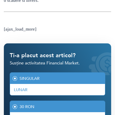
o scădere si invers.
[ajax_load_more]
Ti-a placut acest articol?
Susține activitatea Financial Market.
SINGULAR
LUNAR
30 RON