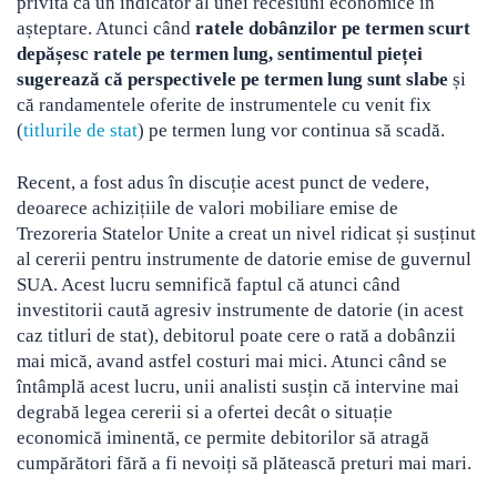
privită ca un indicator al unei recesiuni economice în
așteptare. Atunci când
ratele dobânzilor pe termen scurt
depășesc ratele pe termen lung, sentimentul pieței
sugerează că perspectivele pe termen lung sunt slabe
și
că randamentele oferite de instrumentele cu venit fix
(
titlurile de stat
) pe termen lung vor continua să scadă.
Recent, a fost adus în discuție acest punct de vedere,
deoarece achizițiile de valori mobiliare emise de
Trezoreria Statelor Unite a creat un nivel ridicat și susținut
al cererii pentru instrumente de datorie emise de guvernul
SUA. Acest lucru semnifică faptul că atunci când
investitorii caută agresiv instrumente de datorie (in acest
caz titluri de stat), debitorul poate cere o rată a dobânzii
mai mică, avand astfel costuri mai mici. Atunci când se
întâmplă acest lucru, unii analisti susțin că intervine mai
degrabă legea cererii si a ofertei decât o situație
economică iminentă, ce permite debitorilor să atragă
cumpărători fără a fi nevoiți să plătească preturi mai mari.