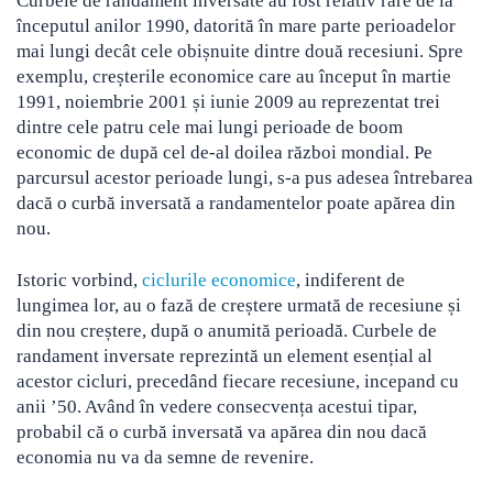
Curbele de randament inversate au fost relativ rare de la
începutul anilor 1990, datorită în mare parte perioadelor
mai lungi decât cele obișnuite dintre două recesiuni. Spre
exemplu, creșterile economice care au început în martie
1991, noiembrie 2001 și iunie 2009 au reprezentat trei
dintre cele patru cele mai lungi perioade de boom
economic de după cel de-al doilea război mondial. Pe
parcursul acestor perioade lungi, s-a pus adesea întrebarea
dacă o curbă inversată a randamentelor poate apărea din
nou.
Istoric vorbind,
ciclurile economice
, indiferent de
lungimea lor, au o fază de creștere urmată de recesiune și
din nou creștere, după o anumită perioadă. Curbele de
randament inversate reprezintă un element esențial al
acestor cicluri, precedând fiecare recesiune, incepand cu
anii ’50. Având în vedere consecvența acestui tipar,
probabil că o curbă inversată va apărea din nou dacă
economia nu va da semne de revenire.