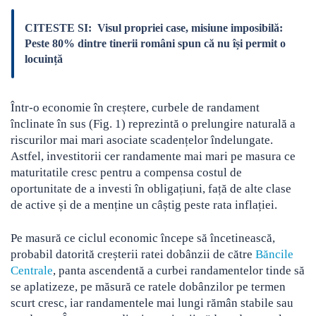
CITESTE SI:
Visul propriei case, misiune imposibilă:
Peste 80% dintre tinerii români spun că nu își permit o
locuință
Într-o economie în creștere, curbele de randament
înclinate în sus (Fig. 1) reprezintă o prelungire naturală a
riscurilor mai mari asociate scadențelor îndelungate.
Astfel, investitorii cer randamente mai mari pe masura ce
maturitatile cresc pentru a compensa costul de
oportunitate de a investi în obligațiuni, față de alte clase
de active și de a menține un câștig peste rata inflației.
Pe masură ce ciclul economic începe să încetinească,
probabil datorită creșterii ratei dobânzii de către
Băncile
Centrale
, panta ascendentă a curbei randamentelor tinde să
se aplatizeze, pe măsură ce ratele dobânzilor pe termen
scurt cresc, iar randamentele mai lungi rămân stabile sau