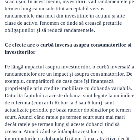
scad ușor. În acest mediu, investitorii văd randamentele pe
termen lung ca un substitut acceptabil versus
randamentele mai mici din investitiile în acțiuni și alte
clase de active, fenomen ce tinde să crească prețurile
obligațiunilor și să reducă randamentele.
Ce efecte are o curbă inversa asupra consumatorilor si
investitorilor
Pe lângă impactul asupra investitorilor, o curbă inversată a
randamentelor are un impact și asupra consumatorilor. De
exemplu, cumpărătorii de case care își finanțează
proprietățile prin credite imobiliare cu dobandă variabilă.
Datorită faptului ca aceste dobanzi sunt legate la un indice
de referinta (cum ar fi Robor la 3 sau 6 luni), sunt
actualizate periodic pe baza ratelor dobânzilor pe termen
scurt. Atunci când ratele pe termen scurt sunt mai mari
decât ratele pe termen lung și aceste dobanzi tind să
crească. Atunci când se întâmplă acest lucru,
împrumuturile cu dobanda fixă pot fi mai atractive decât