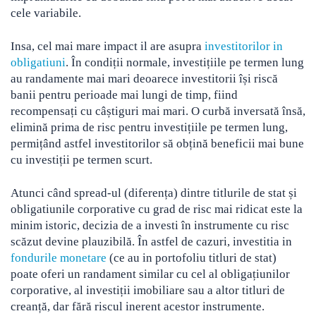
cele variabile.
Insa, cel mai mare impact il are asupra
investitorilor in
obligatiuni
. În condiții normale, investițiile pe termen lung
au randamente mai mari deoarece investitorii își riscă
banii pentru perioade mai lungi de timp, fiind
recompensați cu câștiguri mai mari. O curbă inversată însă,
elimină prima de risc pentru investițiile pe termen lung,
permițând astfel investitorilor să obțină beneficii mai bune
cu investiții pe termen scurt.
Atunci când spread-ul (diferența) dintre titlurile de stat și
obligatiunile corporative cu grad de risc mai ridicat este la
minim istoric, decizia de a investi în instrumente cu risc
scăzut devine plauzibilă. În astfel de cazuri, investitia in
fondurile monetare
(ce au in portofoliu titluri de stat)
poate oferi un randament similar cu cel al obligațiunilor
corporative, al investiții imobiliare sau a altor titluri de
creanță, dar fără riscul inerent acestor instrumente.