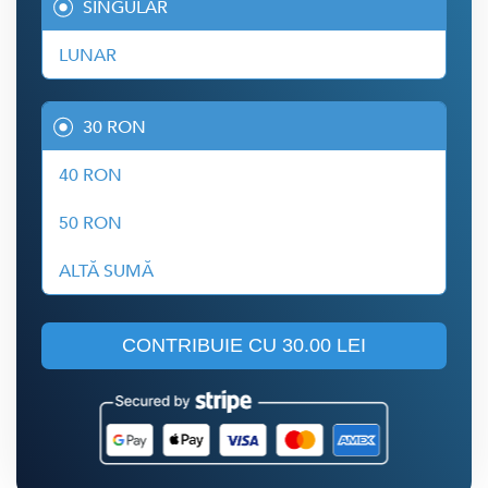
SINGULAR
LUNAR
30 RON
40 RON
50 RON
ALTĂ SUMĂ
CONTRIBUIE CU
30.00 LEI