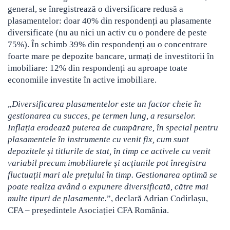
general, se înregistrează o diversificare redusă a
plasamentelor: doar 40% din respondenți au plasamente
diversificate (nu au nici un activ cu o pondere de peste
75%). În schimb 39% din respondenți au o concentrare
foarte mare pe depozite bancare, urmați de investitorii în
imobiliare: 12% din respondenți au aproape toate
economiile investite în active imobiliare.
„
Diversificarea plasamentelor este un factor cheie în
gestionarea cu succes, pe termen lung, a resurselor.
Inflația erodează puterea de cumpărare, în special pentru
plasamentele în instrumente cu venit fix, cum sunt
depozitele și titlurile de stat, în timp ce activele cu venit
variabil precum imobiliarele și acțiunile pot înregistra
fluctuații mari ale prețului în timp. Gestionarea optimă se
poate realiza având o expunere diversificată, către mai
multe tipuri de plasamente.
”, declară Adrian Codirlașu,
CFA – președintele Asociației CFA România.