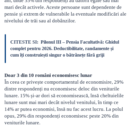
ani, unde 35% din respondenți au datorii egale sau mai
mari decât activele. Aceste persoane sunt dependente de
pensie și extrem de vulnerabile la eventuale modificări ale
nivelului de trăi sau al dobânzilor.
CITESTE SI:
Pilonul III – Pensia Facultativă: Ghidul
complet pentru 2026. Deductibilitate, randamente și
cum îți construiești singur o bătrânețe fără griji
Doar 3 din 10 români economisesc lunar
În ceea ce privește comportamentul de economisire, 29%
dintre respondenți nu economisesc deloc din veniturile
lunare. 15% și-ar dori să economisească, însă cheltuielile
lunare sunt mai mari decât nivelul venitului, în timp ce
14% ar putea economisi, însă nu fac acest lucru. La polul
opus, 29% din respondenți economisesc peste 20% din
veniturile lunare.