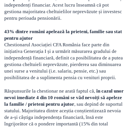
independenți financiar. Acest lucru înseamnă că pot
gestiona majoritatea cheltuielilor neprevăzute și investesc
pentru perioada pensionării.
43% dintre români apelează la prieteni, familie sau stat
pentru ajutor
Chestionarul Asociației CFA România face parte din
inițiativa Generația I și a urmărit măsurarea gradului de
independență financiară, definit ca posibilitatea de a putea
gestiona cheltuieli neprevăzute, pierderea sau diminuarea
unei surse a venitului (i.e. salariu, pensie, etc.) sau
posibilitatea de a suplimenta pensia cu venituri proprii.
Răspunsurile la chestionar ne arată faptul că,
în cazul unor
nevoi imediate 4 din 10 români se văd nevoiți să apeleze
la familie / prieteni pentru ajutor
, sau depind de suportul
statului. Majoritatea dintre aceștia conștientizează nevoia
de a-și câștiga independența financiară, însă este
îngrijorător că o pondere importantă (15% din total