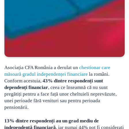
Asociația CFA România a derulat un
chestionar care
măsoară gradul independenței financiare
la români.
Conform acestuia,
43% dintre respondenți sunt
dependenți financiar
, ceea ce înseamnă că nu sunt
pregătiți pentru a face față unor cheltuieli neprevăzute
,
unei perioade fără venituri sau pentru perioada
pensionării.
13% dintre respondenți au un grad mediu de
independență financiară
, iar numai 44% pot fi considerați