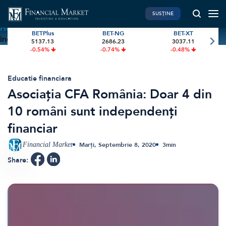
SUSȚINE
Home
»
Asociația CFA România: Doar 4 din 10 români sunt
BETPlus
BET-NG
BET-XT
independenți financiar
5137.13
2686.23
3037.11
PIATA DE CAPITAL
FINANTE PERSONALE
-0.54%
-0.74%
-0.48%
Market News
Banii tăi
Investiții
Educatie financiara
Educatie financiara
Asociația CFA România: Doar 4 din
International
Pensie & taxe
10 români sunt independenți
BVB Recap
Credite
financiar
Bursa
Asigurari
Acțiunea Zilei
Start-Up
Financial Market
Marți, Septembrie 8, 2020
3
min
Brokeri
Share:
FINTECH
GREEN FINANCE
Artificial Intelligence
ESG Investments
Digital Trends
Renewable Energy