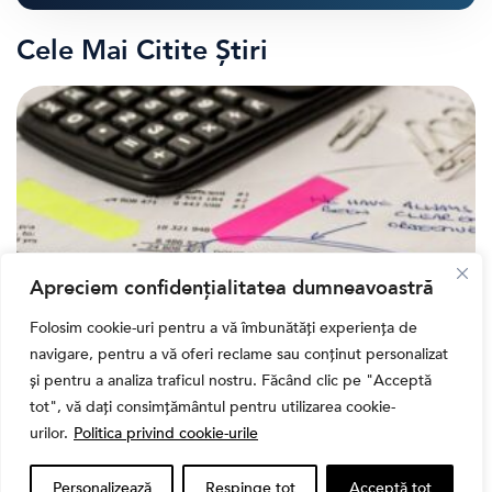
Cele Mai Citite Știri
Apreciem confidențialitatea dumneavoastră
Folosim cookie-uri pentru a vă îmbunătăți experiența de
navigare, pentru a vă oferi reclame sau conținut personalizat
,
Banii tăi
Educatie financiara
și pentru a analiza traficul nostru. Făcând clic pe "Acceptă
Ghidul complet al taxelor pe investiții în România
tot", vă dați consimțământul pentru utilizarea cookie-
(2026): Dividende, câștig de capital, dobânzi și
CASS
urilor.
Politica privind cookie-urile
Personalizează
Respinge tot
Acceptă tot