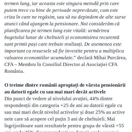
termen lung, iar aceasta este singura metodă prin care
putem trece cu bine de perioade neprevăzute, cum este
criza în care ne regăsim, sau să nu depindem de alte surse
atunci când ajungem la pensionare. Noi considerăm că
planificarea pe termen lung este vitală: urmărirea
bugetului lunar de cheltuieli și economisirea recurentă
sunt primii pași care trebuie realizați. De asemenea este
important ca resursele să fie investite pentru a multiplica
valoarea economiilor acumulate.
” declară Mihai Purcărea,
CFA – Membru în Consiliul Director al Asociației CFA
România.
O treime dintre românii apropiați de vârsta pensionării
au datorii egale cu sau mai mari decât activele
Din punct de vedere al nivelului avuției, 44% dintre
respondenții din categoria +25 de ani au datorii egale cu
sau mai mari decât nivelul activelor și doar 25% au active
nete care să acopere cel puțin 3 ani de cheltuieli. Mai
îngrijorătoare sunt rezultatele pentru grupa de vârstă +55