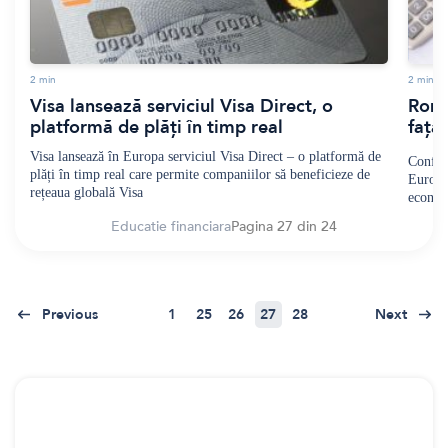
2
min
2
min
Visa lansează serviciul Visa Direct, o
Româ
platformă de plăți în timp real
față
Visa lansează în Europa serviciul Visa Direct – o platformă de
Confor
plăți în timp real care permite companiilor să beneficieze de
Europa
rețeaua globală Visa
econom
Educatie financiara
Pagina 27 din 24
Previous
1
25
26
27
28
Next