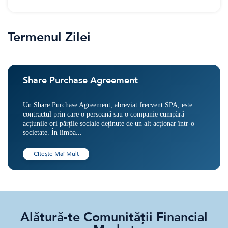
Termenul Zilei
Share Purchase Agreement
Un Share Purchase Agreement, abreviat frecvent SPA, este
contractul prin care o persoană sau o companie cumpără
acțiunile ori părțile sociale deținute de un alt acționar într-o
societate. În limba...
Citește Mai Mult
Alătură-te Comunității Financial