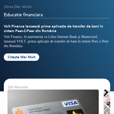
Știrea Zilei
2
min
Crypto
Sustainability
Educatie financiara
Digital payments
Volt Finance lansează prima aplicație de transfer de bani în
sistem Peer-2-Peer din România
BROKERI
TERMENUL ZILEI
Volt Finance, în parteneriat cu Libra Internet Bank și Mastercard,
lansează VOLT, prima aplicație de transfer de bani în sistem Peer-2-Peer
din România.
Citește Mai Mult
Știri Recente