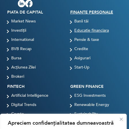
PIATA DE CAPITAL
FINANTE PERSONALE
Market News
Banii tăi
Investiții
Educatie financiara
International
Pensie & taxe
BVB Recap
Credite
Bursa
Asigurari
Acțiunea Zilei
Start-Up
Brokeri
FINTECH
GREEN FINANCE
Artificial Intelligence
ESG Investments
Digital Trends
Renewable Energy
Crypto
Sustainability
Apreciem confidențialitatea dumneavoastră
Digital payments