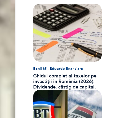
,
Banii tăi
Educatie financiara
Ghidul complet al taxelor pe
investiții în România (2026):
Dividende, câștig de capital,
dobânzi și CASS