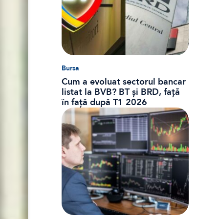
Bursa
Cum a evoluat sectorul bancar
listat la BVB? BT și BRD, față
în față după T1 2026