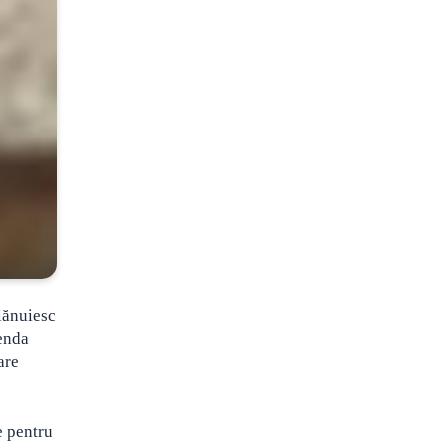
plănuiesc
genda
are
 pentru