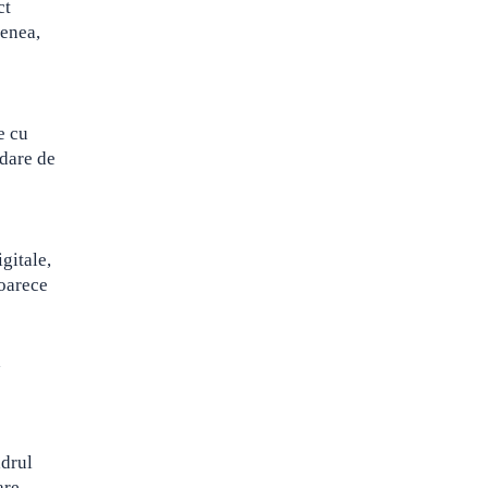
ct
menea,
e cu
dare de
gitale,
eoarece
a
adrul
are