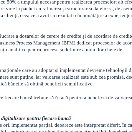
e cu 50% a timpului necesar pentru realizarea proceselor; alt efe
re vine la pachet cu rafinarea și structurarea datelor și, de ase
la clienți, ceea ce a avut ca rezultat o îmbunătățire a experienței
lucrare a dosarelor de cerere de credite și de acordare de credit
Business Process Management (BPM) dedicat proceselor de acor
ții analitice pentru procese și definire a indicilor cheie de
ternaționale care au adoptat și implementat devreme tehnologii di
are sunt puține, iar valoarea realizată este sub cea promisă, d
dică băncile să obțină beneficii semnificative.
re fiecare bancă trebuie să îi facă pentru a beneficia de valoare
e digitalizare pentru fiecare bancă
 ori, implementat parțial, deoarece este interpretat diferit, în c
olul, senioritatea și de obiectivele vizate. Am întâlnit bancheri c