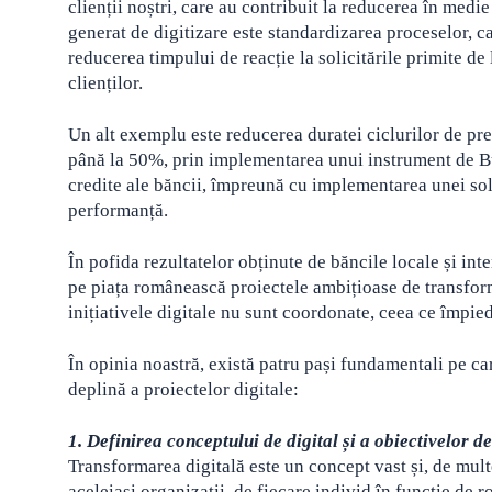
clienții noștri, care au contribuit la reducerea în medi
generat de digitizare este standardizarea proceselor, ca
reducerea timpului de reacție la solicitările primite de 
clienților.
Un alt exemplu este reducerea duratei ciclurilor de pre
până la 50%, prin implementarea unui instrument de 
credite ale băncii, împreună cu implementarea unei solu
performanță.
În pofida rezultatelor obținute de băncile locale și in
pe piața românească proiectele ambițioase de transform
inițiativele digitale nu sunt coordonate, ceea ce împie
În opinia noastră, există patru pași fundamentali pe ca
deplină a proiectelor digitale:
1. Definirea conceptului de digital și a obiectivelor d
Transformarea digitală este un concept vast și, de multe
aceleiași organizații, de fiecare individ în funcție de r