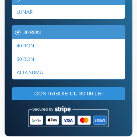
LUNAR
30 RON
40 RON
50 RON
ALTĂ SUMĂ
CONTRIBUIE CU
30.00 LEI