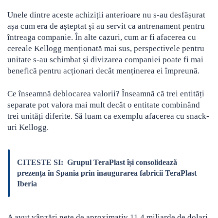
Unele dintre aceste achiziții anterioare nu s-au desfășurat
așa cum era de așteptat și au servit ca antrenament pentru
întreaga companie. În alte cazuri, cum ar fi afacerea cu
cereale Kellogg menționată mai sus, perspectivele pentru
unitate s-au schimbat și divizarea companiei poate fi mai
benefică pentru acționari decât menținerea ei împreună.
Ce înseamnă deblocarea valorii? Înseamnă că trei entități
separate pot valora mai mult decât o entitate combinând
trei unități diferite. Să luam ca exemplu afacerea cu snack-
uri Kellogg.
CITESTE SI:
Grupul TeraPlast își consolidează
prezența în Spania prin inaugurarea fabricii TeraPlast
Iberia
A avut vânzări nete de aproximativ 11,4 miliarde de dolari