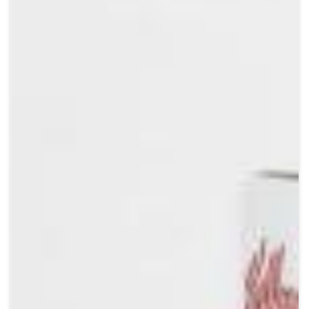
Crypto
Sustainability
Digital payments
BROKERI
TERMENUL ZILEI