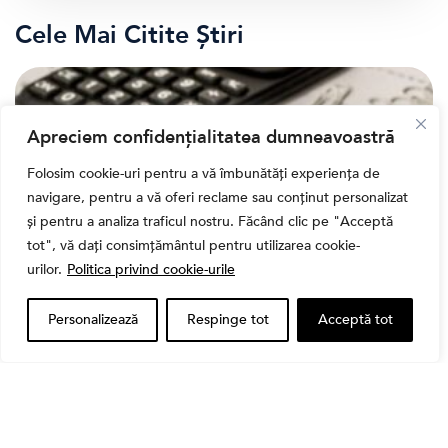
Cele Mai Citite Știri
Apreciem confidențialitatea dumneavoastră
Folosim cookie-uri pentru a vă îmbunătăți experiența de
navigare, pentru a vă oferi reclame sau conținut personalizat
și pentru a analiza traficul nostru. Făcând clic pe "Acceptă
tot", vă dați consimțământul pentru utilizarea cookie-
urilor.
Politica privind cookie-urile
,
Banii tăi
Educatie financiara
Personalizează
Respinge tot
Acceptă tot
Ghidul complet al taxelor pe investiții în România
(2026): Dividende, câștig de capital, dobânzi și
CASS