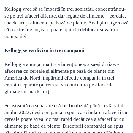
Kellogg vrea să se împartă în trei societăți, concentrându-
se pe trei afaceri diferite, dar legate de alimente – cereale,
snack-uri și alimente pe bază de plante. Analiştii sugerează
că o astfel de mişcare poate ajuta la deblocarea valorii
companiei.
Kellogg se va diviza în trei companii
Kellogg a anunțat marți că intenționează să-și divizeze
afacerea cu cereale și alimente pe bază de plante din
America de Nord, împărțind efectiv compania în trei
entități separate (a treia se va concentra pe afacerile
globale cu snack-uri).
Se așteaptă ca separarea să fie finalizată până la sfârșitul
anului 2023, deși compania a spus că scindarea afacerii cu
cereale poate avea loc mai rapid decât cea a afacerilor cu
alimente pe bază de plante. Directorii companiei au spus
că spin-off-urile ca o potențială strategie pentru Kellogg