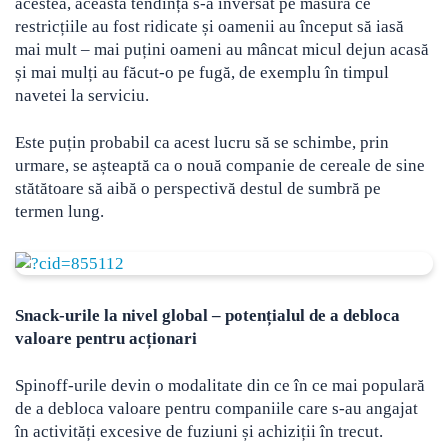
acestea, această tendință s-a inversat pe măsură ce
restricțiile au fost ridicate și oamenii au început să iasă
mai mult – mai puțini oameni au mâncat micul dejun acasă
și mai mulți au făcut-o pe fugă, de exemplu în timpul
navetei la serviciu.
Este puțin probabil ca acest lucru să se schimbe, prin
urmare, se așteaptă ca o nouă companie de cereale de sine
stătătoare să aibă o perspectivă destul de sumbră pe
termen lung.
Snack-urile la nivel global – potențialul de a debloca
valoare pentru acționari
Spinoff-urile devin o modalitate din ce în ce mai populară
de a debloca valoare pentru companiile care s-au angajat
în activități excesive de fuziuni și achiziții în trecut.