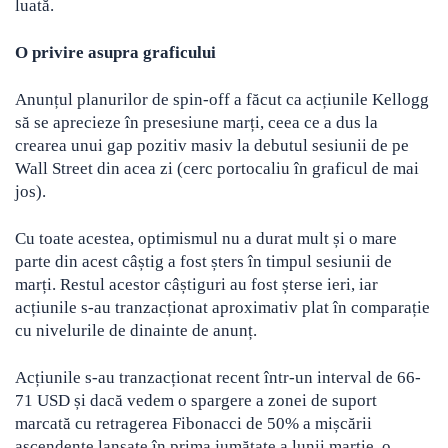
luată.
O privire asupra graficului
Anunțul planurilor de spin-off a făcut ca acțiunile Kellogg
să se aprecieze în presesiune marți, ceea ce a dus la
crearea unui gap pozitiv masiv la debutul sesiunii de pe
Wall Street din acea zi (cerc portocaliu în graficul de mai
jos).
Cu toate acestea, optimismul nu a durat mult și o mare
parte din acest câștig a fost șters în timpul sesiunii de
marți. Restul acestor câștiguri au fost șterse ieri, iar
acțiunile s-au tranzacționat aproximativ plat în comparație
cu nivelurile de dinainte de anunț.
Acțiunile s-au tranzacționat recent într-un interval de 66-
71 USD și dacă vedem o spargere a zonei de suport
marcată cu retragerea Fibonacci de 50% a mișcării
ascendente lansate în prima jumătate a lunii martie, o