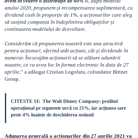
avem în vedere o distribuție de 60%
si, după modelul
anului 2020, propunem și recompensarea suplimentară, cu
dividend cash în proporție de 1%, a acționarilor care aleg
să susțină compania în îndeplinirea obligațiilor și
continuarea modelului de dezvoltare.
Considerăm că propunerea noastră este una atractivă
pentru acționari, oferind atât acțiuni, cât și dividende în
numerar. Încurajăm acționarii să se alăture adunării
noastre, ce va avea loc în format electronic în data de 27
aprilie
,” a adăugat Cristian Logofatu, cofondator Bittnet
Group.
CITESTE SI:
The Walt Disney Company: profitul
operațional pe segmente urcă cu 21%, iar acțiunea sare
peste 4% înainte de deschiderea sesiunii
Adunarea generală a acționarilor din 27 aprilie 2021 va