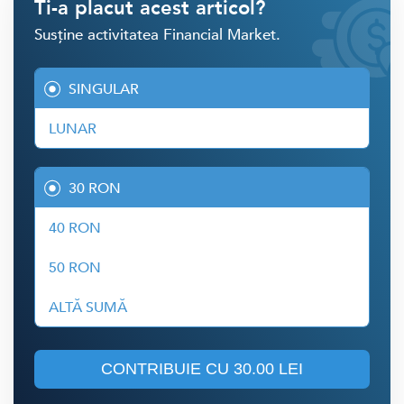
Ti-a placut acest articol?
Susține activitatea Financial Market.
SINGULAR
LUNAR
30 RON
40 RON
50 RON
ALTĂ SUMĂ
CONTRIBUIE CU
30.00 LEI