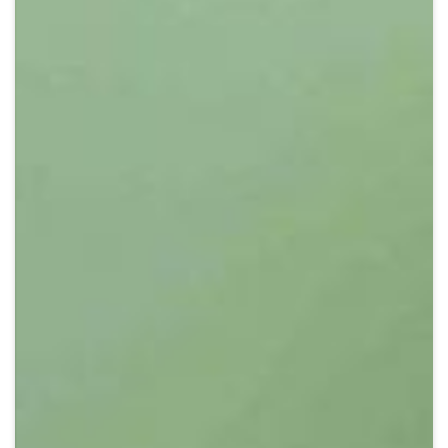
Crypto
Sustainability
Digital payments
BROKERI
TERMENUL ZILEI