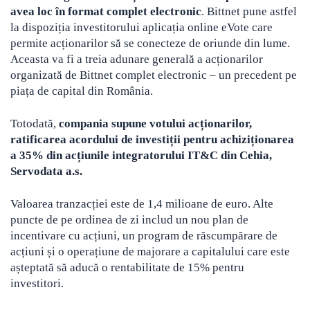
avea loc în format complet electronic
. Bittnet pune astfel
la dispoziția investitorului aplicația online eVote care
permite acționarilor să se conecteze de oriunde din lume.
Aceasta va fi a treia adunare generală a acționarilor
organizată de Bittnet complet electronic – un precedent pe
piața de capital din România.
Totodată,
compania supune votului acționarilor,
ratificarea acordului de investiții pentru achiziționarea
a 35% din acțiunile integratorului IT&C din Cehia,
Servodata a.s.
Valoarea tranzacției este de 1,4 milioane de euro. Alte
puncte de pe ordinea de zi includ un nou plan de
incentivare cu acțiuni, un program de răscumpărare de
acțiuni și o operațiune de majorare a capitalului care este
așteptată să aducă o rentabilitate de 15% pentru
investitori.