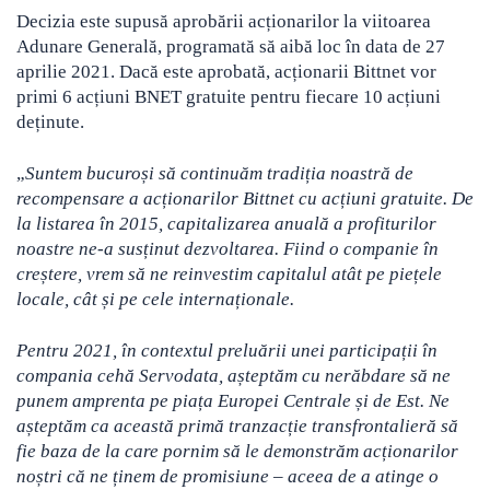
Decizia este supusă aprobării acționarilor la viitoarea
Adunare Generală, programată să aibă loc în data de 27
aprilie 2021. Dacă este aprobată, acționarii Bittnet vor
primi 6 acțiuni BNET gratuite pentru fiecare 10 acțiuni
deținute.
„
Suntem bucuroși să continuăm tradiția noastră de
recompensare a acționarilor Bittnet cu acțiuni gratuite. De
la listarea în 2015, capitalizarea anuală a profiturilor
noastre ne-a susținut dezvoltarea. Fiind o companie în
creștere, vrem să ne reinvestim capitalul atât pe piețele
locale, cât și pe cele internaționale.
Pentru 2021, în contextul preluării unei participații în
compania cehă Servodata, așteptăm cu nerăbdare să ne
punem amprenta pe piața Europei Centrale și de Est. Ne
așteptăm ca această primă tranzacție transfrontalieră să
fie baza de la care pornim să le demonstrăm acționarilor
noștri că ne ținem de promisiune – aceea de a atinge o