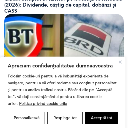
(2026): Dividende, câștig de capital, dobânzi și
CASS
Apreciem confidențialitatea dumneavoastră
Folosim cookie-uri pentru a vă îmbunătăți experiența de
navigare, pentru a vă oferi reclame sau conținut personalizat
Bursa
și pentru a analiza traficul nostru. Făcând clic pe "Acceptă
Cum a evoluat sectorul bancar listat la BVB? BT și
tot", vă dați consimțământul pentru utilizarea cookie-
BRD, față în față după T1 2026
urilor.
Politica privind cookie-urile
Personalizează
Respinge tot
Acceptă tot