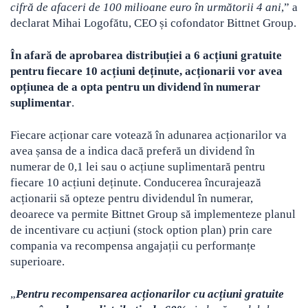
cifră de afaceri de 100 milioane euro în următorii 4 ani
,” a
declarat Mihai Logofătu, CEO și cofondator Bittnet Group.
În afară de aprobarea distribuției a 6 acțiuni gratuite
pentru fiecare 10 acțiuni deținute, acționarii vor avea
opțiunea de a opta pentru un dividend în numerar
suplimentar
.
Fiecare acționar care votează în adunarea acționarilor va
avea șansa de a indica dacă preferă un dividend în
numerar de 0,1 lei sau o acțiune suplimentară pentru
fiecare 10 acțiuni deținute. Conducerea încurajează
acționarii să opteze pentru dividendul în numerar,
deoarece va permite Bittnet Group să implementeze planul
de incentivare cu acțiuni (stock option plan) prin care
compania va recompensa angajații cu performanțe
superioare.
„
Pentru recompensarea acționarilor cu acțiuni gratuite